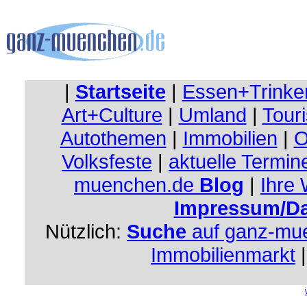
|
Startseite
|
Essen+Trinke
Art+Culture
|
Umland
|
Touri
Autothemen
|
Immobilien
|
O
Volksfeste
|
aktuelle Termin
muenchen.de
Blog
|
Ihre
Impressum/Da
Nützlich:
Suche
auf ganz-mu
Immobilienmarkt