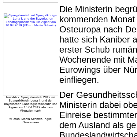
Die Ministerin begr
kommenden Monat je
Osteuropa nach Deu
hatte sich Kaniber
erster Schub rumän
Wochenende mit Ma
Eurowings über Nür
einfliegen.
Der Gesundheitssch
Rückblick: Spargelanstich 2019 mit
Spargelkönigin Lena I. und der
Ministerin dabei obe
Bayerischen Landtagspräsidentin Ilse
Aigner am 10.04.2019 afu dem
Viktualienmarkt
Einreise bestimmter
©Fotos: Martin Schmitz, Ingrid
dem Ausland als g
Grossmann
Bundeslandwirtscha