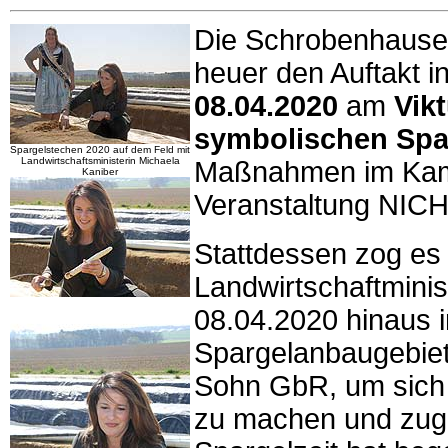
Die Schrobenhausen
heuer den Auftakt i
08.04.2020
am
Vik
symbolischen Spa
Spargelstechen 2020 auf dem Feld mit
Landwirtschaftsministerin Michaela
Maßnahmen im Kamp
Kaniber
Veranstaltung NICHT
Stattdessen zog es
Landwirtschaftminis
08.04.2020 hinaus 
Spargelanbaugebie
Sohn GbR, um sich p
zu machen und zugl