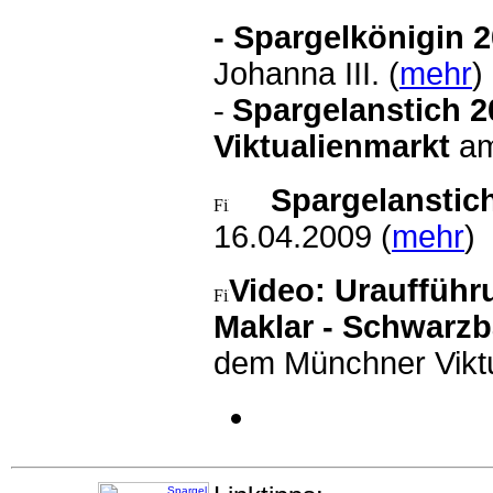
- Spargelkönigin 
Johanna III. (
mehr
)
-
Spargelanstich 2
Viktualienmarkt
am
Spargelanstic
16.04.2009 (
mehr
)
Video: Uraufführ
Maklar - Schwarz
dem Münchner Viktu