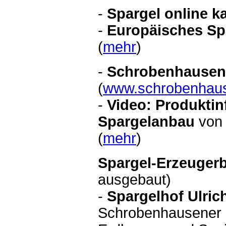
-
Spargel online k
-
Europäisches S
(
mehr
)
-
Schrobenhause
(
www.schrobenhau
-
Video: Produkti
Spargelanbau
von 
(
mehr
)
Spargel-Erzeugerbe
ausgebaut)
-
Spargelhof Ulric
Schrobenhausener S