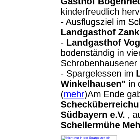
Gasthof Bogenrie
kinderfreudlich her
- Ausflugsziel im 
Landgasthof Zan
-
Landgasthof Vog
bodenständig in vie
Schrobenhausener 
-
Spargelessen im
Winkelhausen"
in
(
mehr
)
Am Ende gab 
Schecküberreich
Südbayern e.V.
, 
Schellermühe Me