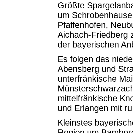
Größte Spargelanbau
um Schrobenhausen
Pfaffenhofen, Neub
Aichach-Friedberg z
der bayerischen An
Es folgen das nied
Abensberg und Stra
unterfränkische Mai
Münsterschwarzach 
mittelfränkische K
und Erlangen mit r
Kleinstes bayerisch
Region um Bamberg