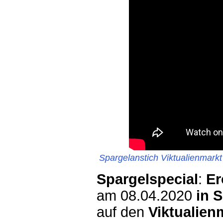
Spargelanstich Viktualienmark
S
pargelspecial
:
Er
am 08.04.2020
in 
auf den
Viktualien