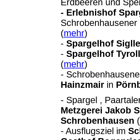
Erdbeeren und Speis
- Erlebnishof Spa
Schrobenhausener 
(
mehr
)
-
Spargelhof Sigll
-
Spargelhof Tyro
(
mehr
)
- Schrobenhausen
Hainzmair
in
Pörn
- Spargel , Paartal
Metzgerei Jakob S
Schrobenhausen
(
- Ausflugsziel im
Sc