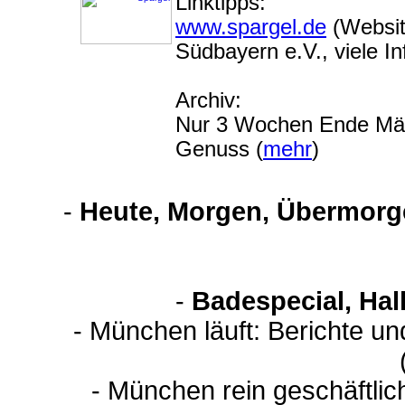
Linktipps:
www.spargel.de
(Websit
Südbayern e.V., viele In
Archiv:
Nur 3 Wochen Ende März
Genuss (
mehr
)
-
Heute, Morgen, Übermorge
-
Badespecial, Hal
- München läuft: Berichte u
- München rein geschäftli