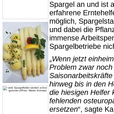
Spargel an und ist
erfahrene Erntehelf
möglich, Spargelsta
und dabei die Pflan
immense Arbeitspe
Spargelbetriebe nic
„
Wenn jetzt einheimi
Problem zwar noch n
Saisonarbeitskräfte
hinweg bis in den H
die hiesigen Helfer
fehlenden osteurop
ersetzen
“, sagte Ka