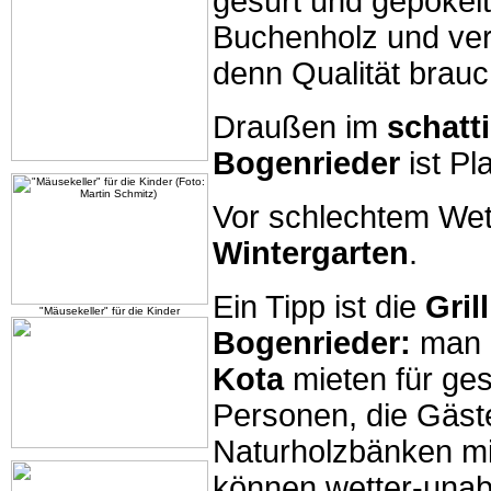
gesurt und gepökelt
Buchenholz und ve
denn Qualität brauch
Draußen im
schatt
Bogenrieder
ist Pl
Vor schlechtem Wett
Wintergarten
.
Ein Tipp ist die
Gril
"Mäusekeller" für die Kinder
Bogenrieder:
man 
Kota
mieten für ges
Personen, die Gäste
Naturholzbänken mi
können wetter-unab