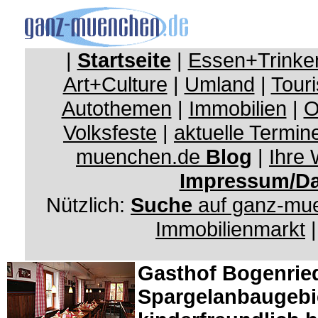
|
Startseite
|
Essen+Trinke
Art+Culture
|
Umland
|
Touri
Autothemen
|
Immobilien
|
O
Volksfeste
|
aktuelle Termin
muenchen.de
Blog
|
Ihre
Impressum/Da
Nützlich:
Suche
auf ganz-mu
Immobilienmarkt
Gasthof Bogenried
Spargelanbaugebi