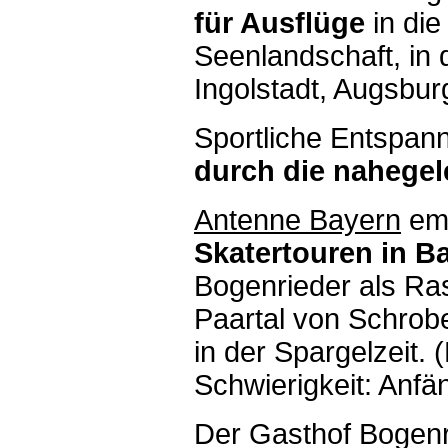
für Ausflüge
in di
Seenlandschaft, in 
Ingolstadt, Augsbu
Sportliche Entspan
durch die nahege
Antenne Bayern
emp
Skatertouren in B
Bogenrieder als Ras
Paartal von Schrob
in der Spargelzeit.
Schwierigkeit: Anfän
Der Gasthof Bogenr