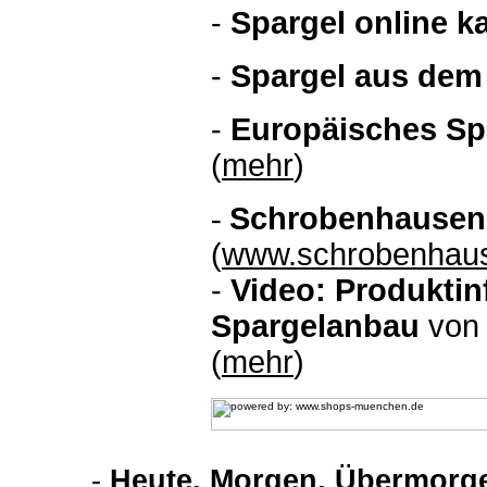
-
S
pargel online k
-
Spargel aus dem
-
Europäisches S
(
mehr
)
-
Schrobenhause
(
www.schrobenhau
-
Video: Produkti
Spargelanbau
von 
(
mehr
)
-
Heute, Morgen, Übermorge