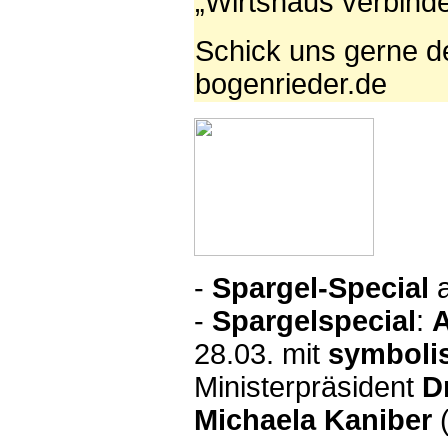
„Wirtshaus verbinde
Schick uns gerne d
bogenrieder.de
-
Spargel-Special
-
S
pargelspecial
:
A
28.03. mit
symboli
Ministerpräsident
D
Michaela Kaniber