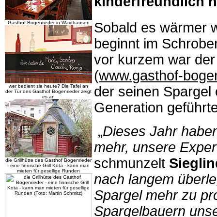
kinderfreundlich 
Gasthof Bogenrieder in Waidhausen
Sobald es wärmer w
beginnt im Schrobe
vor kurzem war der
(
www.gasthof-bogen
wer bedient sie heute? Die Tafel an
der seinen Spargel 
der Tür des Gasthof Bogenrieder zeigt
es an
Generation geführte
„
Dieses Jahr haben
mehr, unsere Expert
schmunzelt
Sieglin
die Grillhütte des Gasthof Bogenrieder
- eine finnische Grill Kota - kann man
mieten für gesellige Runden
nach langem überle
Spargel mehr zu pr
Spargelbauern unse