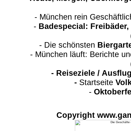
- München rein Geschäftli
-
Badespecial: Freibäder
- Die schönsten
Biergart
- München läuft: Berichte u
-
Reiseziele / Ausfl
-
Startseite
Vol
-
Oktoberfe
Copyright www.gan