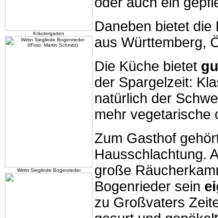
oder auch ein gepfl
Daneben bietet die
Kräutergarten
aus Württemberg, Ös
Die Küche bietet
gu
der Spargelzeit: Kl
natürlich der Schwe
mehr vegetarische 
Zum Gasthof gehört
Hausschlachtung. Au
große Räucherkamme
Wirtin Sieglinde Bogenrieder
Bogenrieder sein
ei
zu Großvaters Zeit