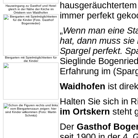
hausgeräuchtertem
Hauseingang zu Gasthof und Hotel
gleich in der Nähe der Kirche im
immer perfekt gekoc
Ortskern von Waidhofen
„
Wenn man eine Sta
hat, dann muss sie 
Spargel perfekt. Spa
Biergarten mit Spielmöglichkeiten für
Sieglinde Bogenried
die Kinder
Erfahrung im (Sparg
Waidhofen
ist dire
Halten Sie sich in 
im Ortskern
steht g
Der
Gasthof Bogen
seit 1900 in der 4.