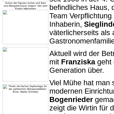
Schon die Figuren rechts und links
befindliches Haus, 
vom Biergartenzaun zeigen: hier sind
Kinder wilkommen
Team Verpflichtung 
Inhaberin,
Sieglind
väterlicherseits als
Gastronomenfamilie
Aktuell wird der Bet
mit
Franziska
geht 
Generation über.
Viel Mühe hat man 
modernen Einrichtu
Bogenrieder
gemac
zeigt die Wirtin für