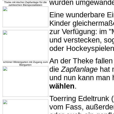
wurden umgewandel
Theke mit irischer Zapfanlage für die
zahlreichen Bierspezialitäten
Eine wunderbare Ein
Kinder gleichermaße
zur Verfügung: im "M
und verstecken, soga
oder Hockeyspielen 
An der Theke fallen 
schöner Wintergarten mit Zugang zum
Biergarten
die
Zapfanlage
hat 
und nun kann man h
wählen
.
Toerring Edeltrunk (
vom Fass, außerde