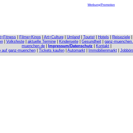
Werbung/Promotion
it+Fitness
|
Filme+Kinos
|
Art+Culture
|
Umland
|
Tourist
|
Hotels
|
Reiseziele
en
|
Volksfeste
|
aktuelle Termine
|
Kinderseite
|
Gesundheit
|
ganz-muenchen
muenchen.de
|
Impressum/Datenschutz
|
Kontakt
|
e
auf ganz-muenchen
|
Tickets kaufen
|
Automarkt
|
Immobilienmarkt
|
Jobbör