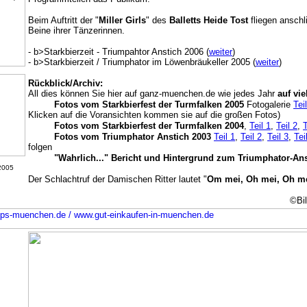
Beim Auftritt der "
Miller Girls
" des
Balletts Heide Tost
fliegen anschl
Beine ihrer Tänzerinnen.
- b>Starkbierzeit - Triumpahtor Anstich 2006 (
weiter
)
- b>Starkbierzeit / Triumphator im Löwenbräukeller 2005 (
weiter
)
Rückblick/Archiv:
All dies können Sie hier auf ganz-muenchen.de wie jedes Jahr
auf vie
Fotos vom Starkbierfest der Turmfalken 2005
Fotogalerie
Tei
Klicken auf die Voransichten kommen sie auf die großen Fotos)
Fotos vom Starkbierfest der Turmfalken 2004
,
Teil 1
,
Teil 2
,
T
Fotos vom Triumphator Anstich 2003
Teil 1
,
Teil 2
,
Teil 3
,
Tei
folgen
"Wahrlich..." Bericht und Hintergrund zum Triumphator-Ans
 2005
Der Schlachtruf der Damischen Ritter lautet "
Om mei, Oh mei, Oh mei
©Bil