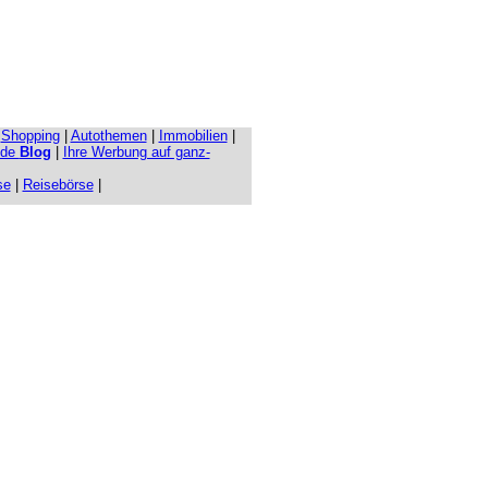
|
Shopping
|
Autothemen
|
Immobilien
|
.de
Blog
|
Ihre Werbung auf ganz-
se
|
Reisebörse
|