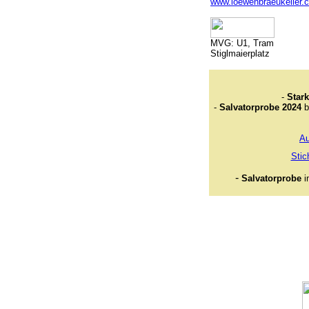
www.loewenbraeukeller.
MVG: U1, Tram
Stiglmaierplatz
-
Stark
-
Salvatorprobe 2024
b
Au
Stic
-
Salvatorprobe
i