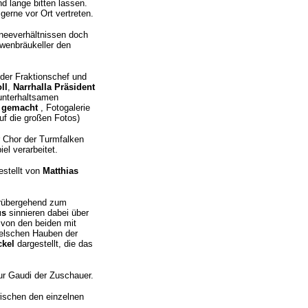
 lange bitten lassen.
gerne vor Ort vertreten.
eeverhältnissen doch
wenbräukeller den
 der Fraktionschef und
ll
,
Narrhalla Präsident
unterhaltsamen
ie gemacht
, Fotogalerie
uf die großen Fotos)
r Chor der Turmfalken
l verarbeitet.
gestellt von
Matthias
orübergehend zum
us
sinnieren dabei über
 von den beiden mit
welschen Hauben der
ckel
dargestellt, die das
zur Gaudi der Zuschauer.
wischen den einzelnen