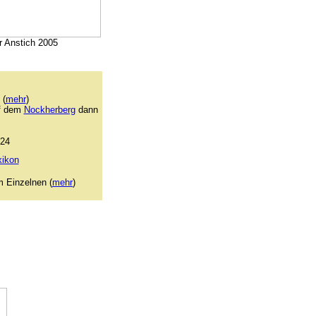
 Anstich 2005
 (
mehr
)
uf dem
Nockherberg
dann
024
xikon
m Einzelnen
(
mehr
)