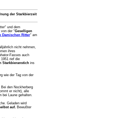
fnung der Starkbierzeit
tter" und dem
 von der "
Geselligen
e Damischen Ritter
" am
ljährlich nicht nehmen,
hmen ihres
phator-Fasses auch
1951 rief die
en Starkbieranstich
ins
g wie der Tag von der
g. Bei den Nockherberg
mmt er nicht), alle
n bei Laune gehalten.
che. Geladen wird
elbst auf.
Bewußter