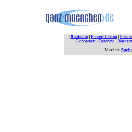
|
Startseite
|
Essen+Trinken
|
Freize
Oktoberfest
|
Fasching
|
Biergärt
Nützlich:
Such