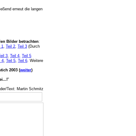
ießend erneut die langen
len Bilder betrachten
:
l 1
,
Teil 2
,
Teil 3
(Durch
eil 3
,
Teil 4,
Teil 5
l 4
,
Teil 5
,
Teil 6
. Weitere
tich 2003 (
weiter
)
...!
"
der/Text: Martin Schmitz