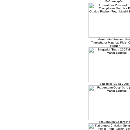
Faß anzapfen
Löwenbräu Vorstand Knol
Triumphator Matthias Pleis, O
Fischer
Singspiel "Buga 2005"
Frauenturm Gespräch