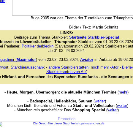
com
Buga 2005 war das Thema der Turmfalken zum Triumphator
Bilder / Text: Martin Schmitz
LINKS:
Beiträge zum Thema Starkbier:
Startseite Starkbier-Special
bierzeit
im
Löwenbräukeller
-
Triumphator
Starkbier vom 01.03-23.03.2024
ei Paulaner:
Politiker derbleckn
(Salvatoranstich 28.02.2024) Starkbierzeit a
ab 01.03.-24.03.2024
gustiner (
Maximator
) vom 23.02.-23.03.2024,
Aviator
im Airbräu ab 19.02.2
hwort: Starkbierausschank
-
andere Starkbierstätten: noch mehr -Ator
-
Bierle
Starkbiersorten von A-Z
n
Hörfunk und Fernsehen
des
Bayerischen Rundfunks - die Sendungen
i
-
Heute, Morgen, Übermorgen: die aktuelle München Termine
(
mehr
)
-
Badespecial, Hallenbäder, Saunen
(
weiter
)
- München läuft: Berichte und Fotos zu
Stadt- und Volksläufen
(
weiter
)
- München rein geschäftlich: Das
Shopping Special
(
weiter
)
Promotion