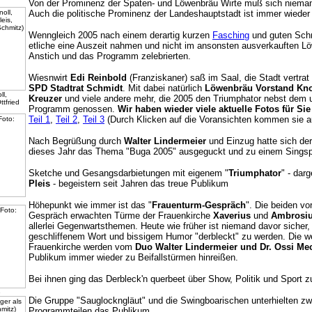
Von der Prominenz der Spaten- und Löwenbräu Wirte muß sich niemand
Auch die politische Prominenz der Landeshauptstadt ist immer wieder 
Wenngleich 2005 nach einem derartig kurzen
Fasching
und guten Schn
etliche eine Auszeit nahmen und nicht im ansonsten ausverkauften Lö
Anstich und das Programm zelebrierten.
Wiesnwirt
Edi Reinbold
(Franziskaner) saß im Saal, die Stadt vertrat
SPD Stadtrat Schmidt
. Mit dabei natürlich
Löwenbräu Vorstand Kno
l,
Kreuzer
und viele andere mehr, die 2005 den Triumphator nebst dem 
ttfried
Programm genossen.
Wir haben wieder viele aktuelle Fotos für S
Teil 1
,
Teil 2
,
Teil 3
(Durch Klicken auf die Voransichten kommen sie a
Nach Begrüßung durch
Walter Lindermeier
und Einzug hatte sich de
dieses Jahr das Thema "Buga 2005" ausgeguckt und zu einem Singspie
Sketche und Gesangsdarbietungen mit eigenem "
Triumphator
" - dar
Pleis
- begeistern seit Jahren das treue Publikum
Höhepunkt wie immer ist das "
Frauenturm-Gespräch
". Die beiden v
Gespräch erwachten Türme der Frauenkirche
Xaverius
und
Ambrosi
allerlei Gegenwartsthemen. Heute wie früher ist niemand davor sicher,
geschliffenem Wort und bissigem Humor "derbleckt" zu werden. Die 
Frauenkirche werden vom
Duo Walter Lindermeier und Dr. Ossi Me
Publikum immer wieder zu Beifallstürmen hinreißen.
Bei ihnen ging das Derbleck'n querbeet über Show, Politik und Sport 
e
Die Gruppe "Sauglockngläut" und die Swingboarischen unterhielten z
Programmteilen das Publikum.