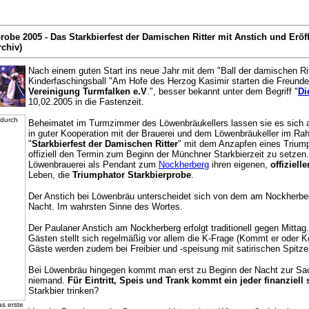
robe 2005 - Das Starkbierfest der Damischen Ritter mit Anstich und Eröf
chiv)
Nach einem guten Start ins neue Jahr mit dem "Ball der damischen Ri
Kinderfaschingsball "Am Hofe des Herzog Kasimir starten die Freunde
Vereinigung Turmfalken e.V
.", besser bekannt unter dem Begriff "
Di
10,02.2005 in die Fastenzeit.
Beheimatet im Turmzimmer des Löwenbräukellers lassen sie es sich al
in guter Kooperation mit der Brauerei und dem Löwenbräukeller im Ra
"
Starkbierfest der Damischen Ritter
" mit dem Anzapfen eines Trium
offiziell den Termin zum Beginn der Münchner Starkbierzeit zu setzen. 
Löwenbrauerei als Pendant zum
Nockherberg
ihren eigenen,
offiziell
Leben, die
Triumphator Starkbierprobe
.
Der Anstich bei Löwenbräu unterscheidet sich von dem am Nockherber
Nacht. Im wahrsten Sinne des Wortes.
Der Paulaner Anstich am Nockherberg erfolgt traditionell gegen Mitta
Gästen stellt sich regelmäßig vor allem die K-Frage (Kommt er oder Ko
Gäste werden zudem bei Freibier und -speisung mit satirischen Spitze
Bei Löwenbräu hingegen kommt man erst zu Beginn der Nacht zur Sa
niemand.
Für Eintritt, Speis und Trank kommt ein jeder finanziell s
Starkbier trinken?
as erste