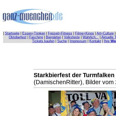
|
Startseite
|
Essen+Trinken
|
Freizeit+Fitness
|
Filme+Kinos
|
Art+Culture
Oktoberfest
|
Fasching
|
Biergärten
|
Volksfeste
|
Wahrlich...
|
Aktuelle 
Tickets kaufen
|
Suche
|
Impressum
|
Kontakt
|
Ihre
We
Starkbierfest der Turmfalken
(DamischenRitter), Bilder vom 