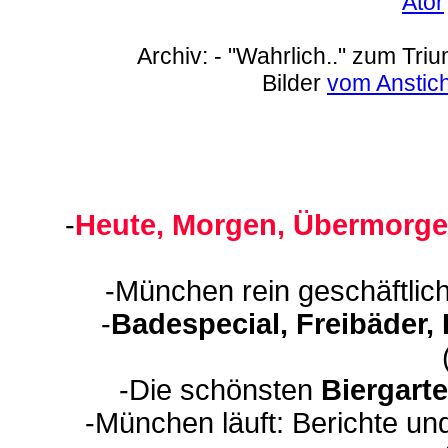
Ator
Archiv: - "Wahrlich.." zum Tri
Bilder
vom Anstic
-
Heute, Morgen, Übermorge
-München rein geschäftlic
-
Badespecial, Freibäder,
-Die schönsten
Biergart
-München läuft: Berichte un