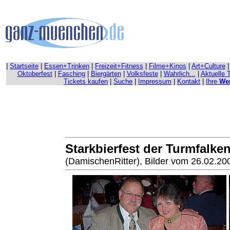
|
Startseite
|
Essen+Trinken
|
Freizeit+Fitness
|
Filme+Kinos
|
Art+Culture
Oktoberfest
|
Fasching
|
Biergärten
|
Volksfeste
|
Wahrlich...
|
Aktuelle 
Tickets kaufen
|
Suche
|
Impressum
|
Kontakt
|
Ihre
We
Starkbierfest der Turmfalke
(DamischenRitter), Bilder vom 26.02.200