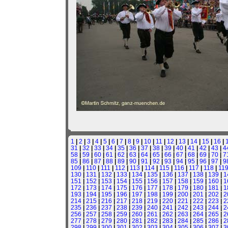
1
|
2
|
3
|
4
|
5
|
6
|
7
|
8
|
9
|
10
|
11
|
12
|
13
|
14
|
15
|
16
|
31
|
32
|
33
|
34
|
35
|
36
|
37
|
38
|
39
|
40
|
41
|
42
|
43
|
4
58
|
59
|
60
|
61
|
62
|
63
|
64
|
65
|
66
|
67
|
68
|
69
|
70
|
7
85
|
86
|
87
|
88
|
89
|
90
|
91
|
92
|
93
|
94
|
95
|
96
|
97
|
9
109
|
110
|
111
|
112
|
113
|
114
|
115
|
116
|
117
|
118
|
11
130
|
131
|
132
|
133
|
134
|
135
|
136
|
137
|
138
|
139
|
1
151
|
152
|
153
|
154
|
155
|
156
|
157
|
158
|
159
|
160
|
1
172
|
173
|
174
|
175
|
176
|
177
|
178
|
179
|
180
|
181
|
1
193
|
194
|
195
|
196
|
197
|
198
|
199
|
200
|
201
|
202
|
2
214
|
215
|
216
|
217
|
218
|
219
|
220
|
221
|
222
|
223
|
2
235
|
236
|
237
|
238
|
239
|
240
|
241
|
242
|
243
|
244
|
2
256
|
257
|
258
|
259
|
260
|
261
|
262
|
263
|
264
|
265
|
2
277
|
278
|
279
|
280
|
281
|
282
|
283
|
284
|
285
|
286
|
2
298
|
299
|
300
|
301
|
302
|
303
|
304
|
305
|
306
|
307
|
3