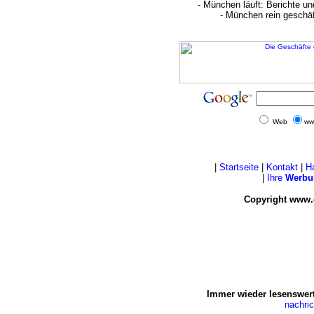
- München läuft: Berichte u
- München rein geschä
Web
ww
|
Startseite
|
Kontakt
|
H
|
Ihre
Werbu
Copyright www.
Immer wieder lesenswert
nachri