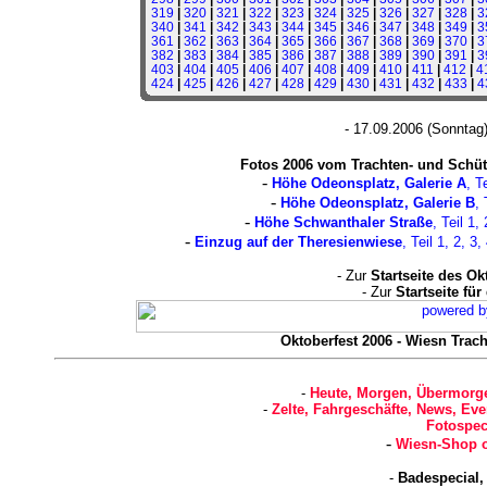
319
|
320
|
321
|
322
|
323
|
324
|
325
|
326
|
327
|
328
|
3
340
|
341
|
342
|
343
|
344
|
345
|
346
|
347
|
348
|
349
|
3
361
|
362
|
363
|
364
|
365
|
366
|
367
|
368
|
369
|
370
|
3
382
|
383
|
384
|
385
|
386
|
387
|
388
|
389
|
390
|
391
|
3
403
|
404
|
405
|
406
|
407
|
408
|
409
|
410
|
411
|
412
|
4
424
|
425
|
426
|
427
|
428
|
429
|
430
|
431
|
432
|
433
|
4
- 17.09.2006 (Sonntag
Fotos 2006 vom Trachten- und Sch
-
Höhe Odeonsplatz, Galerie A
, T
-
Höhe Odeonsplatz, Galerie B
, 
-
Höhe Schwanthaler Straße
, Teil
1
,
-
Einzug auf der Theresienwiese
, Teil
1
,
2
,
3
,
- Zur
Startseite des Ok
- Zur
Startseite fü
Oktoberfest 2006 - Wiesn Trach
-
Heute, Morgen, Übermorge
-
Zelte, Fahrgeschäfte, News, Eve
Fotospec
-
Wiesn-Shop o
-
Badespecial,