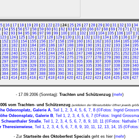
15
|
16
|
17
|
18
|
19
|
20
|
21
|
22
|
23
| 24 |
25
|
26
|
27
|
28
|
29
|
30
|
31
|
32
|
33
|
34
3
|
54
|
55
|
56
|
57
|
58
|
59
|
60
|
61
|
62
|
63
|
64
|
65
|
66
|
67
|
68
|
69
|
70
|
71
|
72
1
|
92
|
93
|
94
|
95
|
96
|
97
|
98
|
99
|
100
|
101
|
102
|
103
|
104
|
105
|
106
|
107
|
1
123
|
124
|
125
|
126
|
127
|
128
|
129
|
130
|
131
|
132
|
133
|
134
|
135
|
136
|
137
|
152
|
153
|
154
|
155
|
156
|
157
|
158
|
159
|
160
|
161
|
162
|
163
|
164
|
165
|
166
|
181
|
182
|
183
|
184
|
185
|
186
|
187
|
188
|
189
|
190
|
191
|
192
|
193
|
194
|
195
|
210
|
211
|
212
|
213
|
214
|
215
|
216
|
217
|
218
|
219
|
220
|
221
|
222
|
223
|
224
|
239
|
240
|
241
|
242
|
243
|
244
|
245
|
246
|
247
|
248
|
249
|
250
|
251
|
252
|
253
|
268
|
269
|
270
|
271
|
272
|
273
|
274
|
275
|
276
|
277
|
278
|
279
|
280
|
281
|
282
|
297
|
298
|
299
|
300
|
301
|
302
|
303
|
304
|
305
|
306
|
307
|
308
|
309
|
310
|
311
|
326
|
327
|
328
|
329
|
330
|
331
|
332
|
333
|
334
|
335
|
336
|
337
|
338
|
339
|
340
|
355
|
356
|
357
|
358
|
359
|
360
|
361
|
362
|
363
|
364
|
365
|
366
|
367
|
368
|
369
|
384
|
385
|
386
|
387
|
388
|
389
|
390
|
391
|
392
|
393
|
394
|
395
|
396
|
397
|
398
|
413
|
414
|
415
|
416
|
417
|
418
|
419
|
420
|
421
|
422
|
423
|
424
|
425
|
426
|
427
- 17.09.2006 (Sonntag):
Trachten und Schützenzug
(
mehr
)
2006 vom Trachten- und Schützenzug
(anklicken der Miniaturbilder öffnet jeweils grö
he Odeonsplatz, Galerie A
, Teil
1
,
2
,
3
,
4
,
5
,
6
,
7
,
8
(©Fotos: Ingrid Grossm
öhe Odeonsplatz, Galerie B
, Teil
1
,
2
,
3
,
4
,
5
,
6
,
7
(©Fotos: Ingrid Grossma
 Schwanthaler Straße
, Teil
1
,
2
,
3
,
4
,
5
,
6
,
7
,
8
,
9
,
10
,
11
(©Fotos: Nathalie T
r Theresienwiese
, Teil
1
,
2
,
3
,
4
,
5
,
6
,
7
,
8
,
9
,
10
,
11
,
12
,
13
,
14
,
15
(©Fotos:
- Zur
Startseite des Oktoberfest Specials
geht es hier (
mehr
)