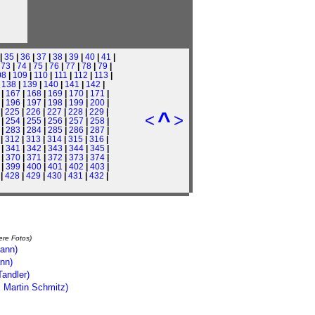
|
35
|
36
|
37
|
38
|
39
|
40
|
41
|
|
73
|
74
|
75
|
76
|
77
|
78
|
79
|
08
|
109
|
110
|
111
|
112
|
113
|
|
138
|
139
|
140
|
141
|
142
|
|
167
|
168
|
169
|
170
|
171
|
|
196
|
197
|
198
|
199
|
200
|
|
225
|
226
|
227
|
228
|
229
|
^
<
>
|
254
|
255
|
256
|
257
|
258
|
|
283
|
284
|
285
|
286
|
287
|
|
312
|
313
|
314
|
315
|
316
|
|
341
|
342
|
343
|
344
|
345
|
|
370
|
371
|
372
|
373
|
374
|
|
399
|
400
|
401
|
402
|
403
|
|
428
|
429
|
430
|
431
|
432
|
ßere Fotos)
ann)
nn)
andler)
 Martin Schmitz)