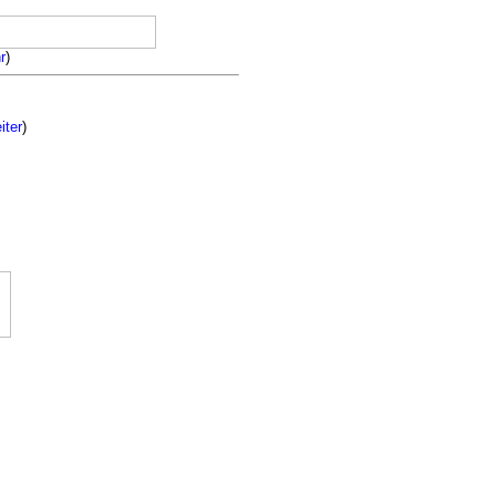
r
)
iter
)