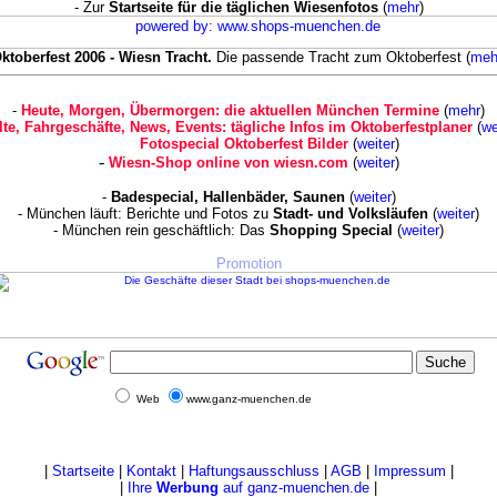
- Zur
Startseite für die täglichen Wiesenfotos
(
mehr
)
ktoberfest 2006 - Wiesn Tracht.
Die passende Tracht zum Oktoberfest (
meh
-
Heute, Morgen, Übermorgen: die aktuellen München Termine
(
mehr
)
lte, Fahrgeschäfte, News, Events: tägliche Infos im Oktoberfestplaner
(
we
Fotospecial Oktoberfest Bilder
(
weiter
)
-
Wiesn-Shop online von wiesn.com
(
weiter
)
-
Badespecial, Hallenbäder, Saunen
(
weiter
)
- München läuft: Berichte und Fotos zu
Stadt- und Volksläufen
(
weiter
)
- München rein geschäftlich: Das
Shopping Special
(
weiter
)
Promotion
Web
www.ganz-muenchen.de
|
Startseite
|
Kontakt
|
Haftungsausschluss
|
AGB
|
Impressum
|
|
Ihre
Werbung
auf ganz-muenchen.de
|