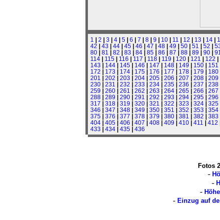
1
|
2
|
3
|
4
|
5
|
6
|
7
|
8
|
9
|
10
|
11
|
12
|
13
|
14
|
42
|
43
|
44
|
45
|
46
|
47
|
48
|
49
|
50
|
51
|
52
|
5
80
|
81
|
82
|
83
|
84
|
85
|
86
|
87
|
88
|
89
|
90
|
9
114
|
115
|
116
|
117
|
118
|
119
|
120
|
121
|
122
|
143
|
144
|
145
|
146
|
147
|
148
|
149
|
150
|
151
172
|
173
|
174
|
175
|
176
|
177
|
178
|
179
|
180
201
|
202
|
203
|
204
|
205
|
206
|
207
|
208
|
209
230
|
231
|
232
|
233
|
234
|
235
|
236
|
237
|
238
259
|
260
|
261
|
262
|
263
|
264
|
265
|
266
|
267
288
|
289
|
290
|
291
|
292
|
293
|
294
|
295
|
296
317
|
318
|
319
|
320
|
321
|
322
|
323
|
324
|
325
346
|
347
|
348
|
349
|
350
|
351
|
352
|
353
|
354
375
|
376
|
377
|
378
|
379
|
380
|
381
|
382
|
383
404
|
405
|
406
|
407
|
408
|
409
|
410
|
411
|
412
433
|
434
|
435
|
436
Fotos 
-
Hö
-
H
-
Höhe
-
Einzug auf de