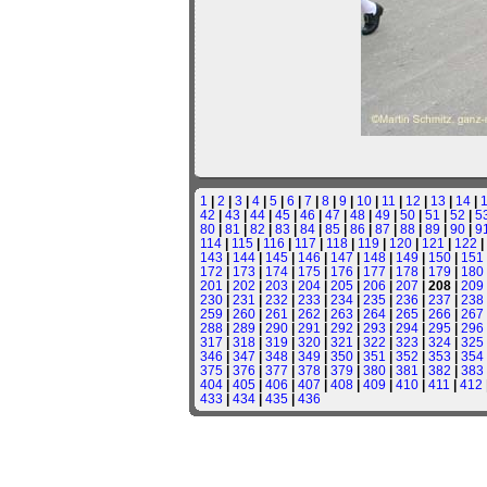
1
|
2
|
3
|
4
|
5
|
6
|
7
|
8
|
9
|
10
|
11
|
12
|
13
|
14
|
42
|
43
|
44
|
45
|
46
|
47
|
48
|
49
|
50
|
51
|
52
|
5
80
|
81
|
82
|
83
|
84
|
85
|
86
|
87
|
88
|
89
|
90
|
9
114
|
115
|
116
|
117
|
118
|
119
|
120
|
121
|
122
|
143
|
144
|
145
|
146
|
147
|
148
|
149
|
150
|
151
172
|
173
|
174
|
175
|
176
|
177
|
178
|
179
|
180
201
|
202
|
203
|
204
|
205
|
206
|
207
| 208 |
209
230
|
231
|
232
|
233
|
234
|
235
|
236
|
237
|
238
259
|
260
|
261
|
262
|
263
|
264
|
265
|
266
|
267
288
|
289
|
290
|
291
|
292
|
293
|
294
|
295
|
296
317
|
318
|
319
|
320
|
321
|
322
|
323
|
324
|
325
346
|
347
|
348
|
349
|
350
|
351
|
352
|
353
|
354
375
|
376
|
377
|
378
|
379
|
380
|
381
|
382
|
383
404
|
405
|
406
|
407
|
408
|
409
|
410
|
411
|
412
433
|
434
|
435
|
436