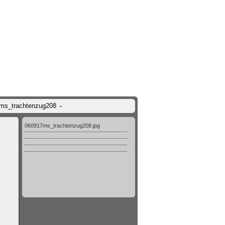
7ms_trachtenzug208
-
060917ms_trachtenzug208.jpg