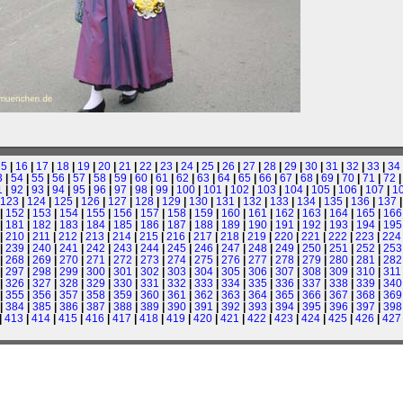
15
|
16
|
17
|
18
|
19
|
20
|
21
|
22
|
23
|
24
|
25
|
26
|
27
|
28
|
29
|
30
|
31
|
32
|
33
|
34
3
|
54
|
55
|
56
|
57
|
58
|
59
|
60
|
61
|
62
|
63
|
64
|
65
|
66
|
67
|
68
|
69
|
70
|
71
|
72
1
|
92
|
93
|
94
|
95
|
96
|
97
|
98
|
99
|
100
|
101
|
102
|
103
|
104
|
105
|
106
|
107
|
1
123
|
124
|
125
|
126
|
127
|
128
|
129
|
130
|
131
|
132
|
133
|
134
|
135
|
136
|
137
|
152
|
153
|
154
|
155
|
156
|
157
|
158
|
159
|
160
|
161
|
162
|
163
|
164
|
165
|
166
|
181
|
182
|
183
|
184
|
185
|
186
|
187
|
188
|
189
|
190
|
191
|
192
|
193
|
194
|
195
|
210
|
211
|
212
|
213
|
214
|
215
|
216
|
217
|
218
|
219
|
220
|
221
|
222
|
223
|
224
|
239
|
240
|
241
|
242
|
243
|
244
|
245
|
246
|
247
|
248
|
249
|
250
|
251
|
252
|
253
|
268
|
269
|
270
|
271
|
272
|
273
|
274
|
275
|
276
|
277
|
278
|
279
|
280
|
281
|
282
|
297
|
298
|
299
|
300
|
301
|
302
|
303
|
304
|
305
|
306
|
307
|
308
|
309
|
310
|
311
|
326
|
327
|
328
|
329
|
330
|
331
|
332
|
333
|
334
|
335
|
336
|
337
|
338
|
339
|
340
|
355
|
356
|
357
|
358
|
359
|
360
|
361
|
362
|
363
|
364
|
365
|
366
|
367
|
368
|
369
|
384
|
385
|
386
|
387
|
388
|
389
|
390
|
391
|
392
|
393
|
394
|
395
|
396
|
397
|
398
|
413
|
414
|
415
|
416
|
417
|
418
|
419
|
420
|
421
|
422
|
423
|
424
|
425
|
426
|
427