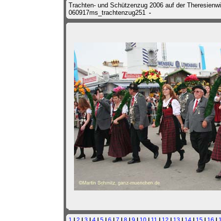
Trachten- und Schützenzug 2006 auf der Theresienw
060917ms_trachtenzug251
-
1
|
2
|
3
|
4
|
5
|
6
|
7
|
8
|
9
|
10
|
11
|
12
|
13
|
14
|
15
|
16
|