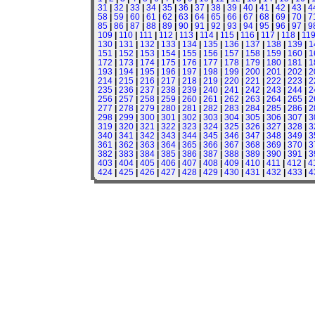
31
|
32
|
33
|
34
|
35
|
36
|
37
|
38
|
39
|
40
|
41
|
42
|
43
|
4
58
|
59
|
60
|
61
|
62
|
63
|
64
|
65
|
66
|
67
|
68
|
69
|
70
|
7
85
|
86
|
87
|
88
|
89
|
90
|
91
|
92
|
93
|
94
|
95
|
96
|
97
|
9
109
|
110
|
111
|
112
|
113
|
114
|
115
|
116
|
117
|
118
|
11
130
|
131
|
132
|
133
|
134
|
135
|
136
|
137
|
138
|
139
|
1
151
|
152
|
153
|
154
|
155
|
156
|
157
|
158
|
159
|
160
|
1
172
|
173
|
174
|
175
|
176
|
177
|
178
|
179
|
180
|
181
|
1
193
|
194
|
195
|
196
|
197
|
198
|
199
|
200
|
201
|
202
|
2
214
|
215
|
216
|
217
|
218
|
219
|
220
|
221
|
222
|
223
|
2
235
|
236
|
237
|
238
|
239
|
240
|
241
|
242
|
243
|
244
|
2
256
|
257
|
258
|
259
|
260
|
261
|
262
|
263
|
264
|
265
|
2
277
|
278
|
279
|
280
|
281
|
282
|
283
|
284
|
285
|
286
|
2
298
|
299
|
300
|
301
|
302
|
303
|
304
|
305
|
306
|
307
|
3
319
|
320
|
321
|
322
|
323
|
324
|
325
|
326
|
327
|
328
|
3
340
|
341
|
342
|
343
|
344
|
345
|
346
|
347
|
348
|
349
|
3
361
|
362
|
363
|
364
|
365
|
366
|
367
|
368
|
369
|
370
|
3
382
|
383
|
384
|
385
|
386
|
387
|
388
|
389
|
390
|
391
|
3
403
|
404
|
405
|
406
|
407
|
408
|
409
|
410
|
411
|
412
|
4
424
|
425
|
426
|
427
|
428
|
429
|
430
|
431
|
432
|
433
|
4