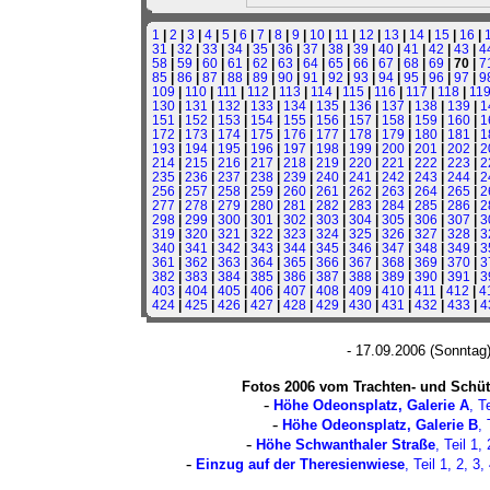
1
|
2
|
3
|
4
|
5
|
6
|
7
|
8
|
9
|
10
|
11
|
12
|
13
|
14
|
15
|
16
|
31
|
32
|
33
|
34
|
35
|
36
|
37
|
38
|
39
|
40
|
41
|
42
|
43
|
4
58
|
59
|
60
|
61
|
62
|
63
|
64
|
65
|
66
|
67
|
68
|
69
| 70 |
7
85
|
86
|
87
|
88
|
89
|
90
|
91
|
92
|
93
|
94
|
95
|
96
|
97
|
9
109
|
110
|
111
|
112
|
113
|
114
|
115
|
116
|
117
|
118
|
11
130
|
131
|
132
|
133
|
134
|
135
|
136
|
137
|
138
|
139
|
1
151
|
152
|
153
|
154
|
155
|
156
|
157
|
158
|
159
|
160
|
1
172
|
173
|
174
|
175
|
176
|
177
|
178
|
179
|
180
|
181
|
1
193
|
194
|
195
|
196
|
197
|
198
|
199
|
200
|
201
|
202
|
2
214
|
215
|
216
|
217
|
218
|
219
|
220
|
221
|
222
|
223
|
2
235
|
236
|
237
|
238
|
239
|
240
|
241
|
242
|
243
|
244
|
2
256
|
257
|
258
|
259
|
260
|
261
|
262
|
263
|
264
|
265
|
2
277
|
278
|
279
|
280
|
281
|
282
|
283
|
284
|
285
|
286
|
2
298
|
299
|
300
|
301
|
302
|
303
|
304
|
305
|
306
|
307
|
3
319
|
320
|
321
|
322
|
323
|
324
|
325
|
326
|
327
|
328
|
3
340
|
341
|
342
|
343
|
344
|
345
|
346
|
347
|
348
|
349
|
3
361
|
362
|
363
|
364
|
365
|
366
|
367
|
368
|
369
|
370
|
3
382
|
383
|
384
|
385
|
386
|
387
|
388
|
389
|
390
|
391
|
3
403
|
404
|
405
|
406
|
407
|
408
|
409
|
410
|
411
|
412
|
4
424
|
425
|
426
|
427
|
428
|
429
|
430
|
431
|
432
|
433
|
4
- 17.09.2006 (Sonntag
Fotos 2006 vom Trachten- und Sch
-
Höhe Odeonsplatz, Galerie A
, T
-
Höhe Odeonsplatz, Galerie B
, 
-
Höhe Schwanthaler Straße
, Teil
1
,
-
Einzug auf der Theresienwiese
, Teil
1
,
2
,
3
,