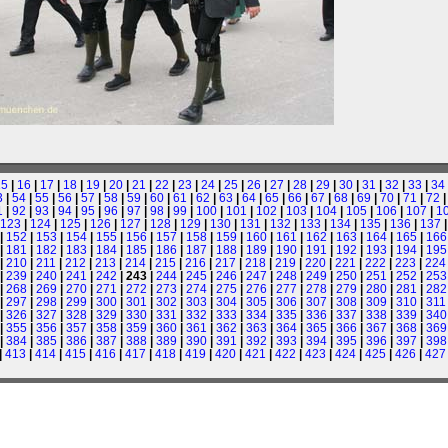
15
|
16
|
17
|
18
|
19
|
20
|
21
|
22
|
23
|
24
|
25
|
26
|
27
|
28
|
29
|
30
|
31
|
32
|
33
|
34
3
|
54
|
55
|
56
|
57
|
58
|
59
|
60
|
61
|
62
|
63
|
64
|
65
|
66
|
67
|
68
|
69
|
70
|
71
|
72
1
|
92
|
93
|
94
|
95
|
96
|
97
|
98
|
99
|
100
|
101
|
102
|
103
|
104
|
105
|
106
|
107
|
1
123
|
124
|
125
|
126
|
127
|
128
|
129
|
130
|
131
|
132
|
133
|
134
|
135
|
136
|
137
|
152
|
153
|
154
|
155
|
156
|
157
|
158
|
159
|
160
|
161
|
162
|
163
|
164
|
165
|
166
|
181
|
182
|
183
|
184
|
185
|
186
|
187
|
188
|
189
|
190
|
191
|
192
|
193
|
194
|
195
|
210
|
211
|
212
|
213
|
214
|
215
|
216
|
217
|
218
|
219
|
220
|
221
|
222
|
223
|
224
|
239
|
240
|
241
|
242
| 243 |
244
|
245
|
246
|
247
|
248
|
249
|
250
|
251
|
252
|
253
|
268
|
269
|
270
|
271
|
272
|
273
|
274
|
275
|
276
|
277
|
278
|
279
|
280
|
281
|
282
|
297
|
298
|
299
|
300
|
301
|
302
|
303
|
304
|
305
|
306
|
307
|
308
|
309
|
310
|
311
|
326
|
327
|
328
|
329
|
330
|
331
|
332
|
333
|
334
|
335
|
336
|
337
|
338
|
339
|
340
|
355
|
356
|
357
|
358
|
359
|
360
|
361
|
362
|
363
|
364
|
365
|
366
|
367
|
368
|
369
|
384
|
385
|
386
|
387
|
388
|
389
|
390
|
391
|
392
|
393
|
394
|
395
|
396
|
397
|
398
|
413
|
414
|
415
|
416
|
417
|
418
|
419
|
420
|
421
|
422
|
423
|
424
|
425
|
426
|
427