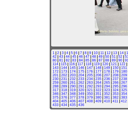
1
|
2
|
3
|
4
|
5
|
6
|
7
|
8
|
9
|
10
|
11
|
12
|
13
|
14
|
42
|
43
|
44
|
45
|
46
|
47
|
48
|
49
|
50
|
51
|
52
|
5
80
|
81
|
82
|
83
|
84
|
85
|
86
|
87
|
88
|
89
|
90
|
9
114
|
115
|
116
|
117
|
118
|
119
|
120
|
121
|
122
|
143
|
144
|
145
|
146
|
147
|
148
|
149
|
150
|
151
172
|
173
|
174
|
175
|
176
|
177
|
178
|
179
|
180
201
|
202
|
203
|
204
|
205
|
206
|
207
|
208
|
209
230
|
231
|
232
|
233
|
234
|
235
|
236
|
237
|
238
259
|
260
|
261
|
262
|
263
|
264
|
265
|
266
|
267
288
|
289
|
290
|
291
|
292
|
293
|
294
|
295
|
296
317
|
318
|
319
|
320
|
321
|
322
|
323
|
324
|
325
346
|
347
|
348
|
349
|
350
|
351
|
352
|
353
|
354
375
|
376
|
377
|
378
|
379
|
380
|
381
|
382
|
383
404
|
405
|
406
|
407
|
408
|
409
|
410
|
411
|
412
433
|
434
|
435
|
436