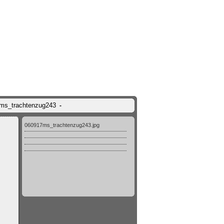
7ms_trachtenzug243
-
060917ms_trachtenzug243.jpg