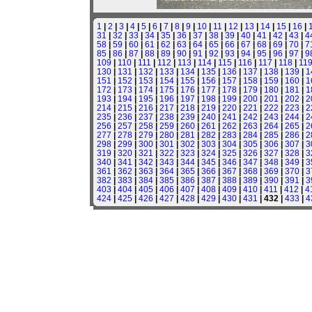
1
|
2
|
3
|
4
|
5
|
6
|
7
|
8
|
9
|
10
|
11
|
12
|
13
|
14
|
15
|
16
|
31
|
32
|
33
|
34
|
35
|
36
|
37
|
38
|
39
|
40
|
41
|
42
|
43
|
4
58
|
59
|
60
|
61
|
62
|
63
|
64
|
65
|
66
|
67
|
68
|
69
|
70
|
7
85
|
86
|
87
|
88
|
89
|
90
|
91
|
92
|
93
|
94
|
95
|
96
|
97
|
9
109
|
110
|
111
|
112
|
113
|
114
|
115
|
116
|
117
|
118
|
11
130
|
131
|
132
|
133
|
134
|
135
|
136
|
137
|
138
|
139
|
1
151
|
152
|
153
|
154
|
155
|
156
|
157
|
158
|
159
|
160
|
1
172
|
173
|
174
|
175
|
176
|
177
|
178
|
179
|
180
|
181
|
1
193
|
194
|
195
|
196
|
197
|
198
|
199
|
200
|
201
|
202
|
2
214
|
215
|
216
|
217
|
218
|
219
|
220
|
221
|
222
|
223
|
2
235
|
236
|
237
|
238
|
239
|
240
|
241
|
242
|
243
|
244
|
2
256
|
257
|
258
|
259
|
260
|
261
|
262
|
263
|
264
|
265
|
2
277
|
278
|
279
|
280
|
281
|
282
|
283
|
284
|
285
|
286
|
2
298
|
299
|
300
|
301
|
302
|
303
|
304
|
305
|
306
|
307
|
3
319
|
320
|
321
|
322
|
323
|
324
|
325
|
326
|
327
|
328
|
3
340
|
341
|
342
|
343
|
344
|
345
|
346
|
347
|
348
|
349
|
3
361
|
362
|
363
|
364
|
365
|
366
|
367
|
368
|
369
|
370
|
3
382
|
383
|
384
|
385
|
386
|
387
|
388
|
389
|
390
|
391
|
3
403
|
404
|
405
|
406
|
407
|
408
|
409
|
410
|
411
|
412
|
4
424
|
425
|
426
|
427
|
428
|
429
|
430
|
431
| 432 |
433
|
4