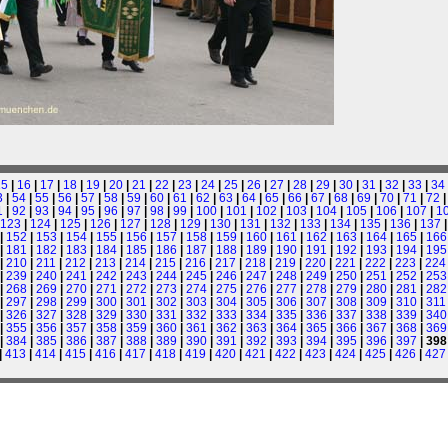
15
|
16
|
17
|
18
|
19
|
20
|
21
|
22
|
23
|
24
|
25
|
26
|
27
|
28
|
29
|
30
|
31
|
32
|
33
|
34
3
|
54
|
55
|
56
|
57
|
58
|
59
|
60
|
61
|
62
|
63
|
64
|
65
|
66
|
67
|
68
|
69
|
70
|
71
|
72
1
|
92
|
93
|
94
|
95
|
96
|
97
|
98
|
99
|
100
|
101
|
102
|
103
|
104
|
105
|
106
|
107
|
1
123
|
124
|
125
|
126
|
127
|
128
|
129
|
130
|
131
|
132
|
133
|
134
|
135
|
136
|
137
|
152
|
153
|
154
|
155
|
156
|
157
|
158
|
159
|
160
|
161
|
162
|
163
|
164
|
165
|
166
|
181
|
182
|
183
|
184
|
185
|
186
|
187
|
188
|
189
|
190
|
191
|
192
|
193
|
194
|
195
|
210
|
211
|
212
|
213
|
214
|
215
|
216
|
217
|
218
|
219
|
220
|
221
|
222
|
223
|
224
|
239
|
240
|
241
|
242
|
243
|
244
|
245
|
246
|
247
|
248
|
249
|
250
|
251
|
252
|
253
|
268
|
269
|
270
|
271
|
272
|
273
|
274
|
275
|
276
|
277
|
278
|
279
|
280
|
281
|
282
|
297
|
298
|
299
|
300
|
301
|
302
|
303
|
304
|
305
|
306
|
307
|
308
|
309
|
310
|
311
|
326
|
327
|
328
|
329
|
330
|
331
|
332
|
333
|
334
|
335
|
336
|
337
|
338
|
339
|
340
|
355
|
356
|
357
|
358
|
359
|
360
|
361
|
362
|
363
|
364
|
365
|
366
|
367
|
368
|
369
|
384
|
385
|
386
|
387
|
388
|
389
|
390
|
391
|
392
|
393
|
394
|
395
|
396
|
397
| 398
|
413
|
414
|
415
|
416
|
417
|
418
|
419
|
420
|
421
|
422
|
423
|
424
|
425
|
426
|
427