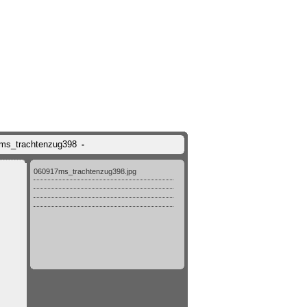
7ms_trachtenzug398
-
060917ms_trachtenzug398.jpg