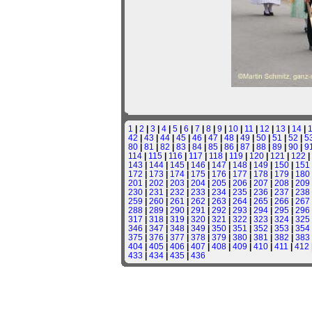
1
|
2
|
3
|
4
|
5
|
6
|
7
|
8
|
9
|
10
|
11
|
12
|
13
|
14
|
42
|
43
|
44
|
45
|
46
|
47
|
48
|
49
|
50
|
51
|
52
|
5
80
|
81
|
82
|
83
|
84
|
85
|
86
|
87
|
88
|
89
|
90
|
9
114
|
115
|
116
|
117
|
118
|
119
|
120
|
121
|
122
|
143
|
144
|
145
|
146
|
147
|
148
|
149
|
150
|
151
172
|
173
|
174
|
175
|
176
|
177
|
178
|
179
|
180
201
|
202
|
203
|
204
|
205
|
206
|
207
|
208
|
209
230
|
231
|
232
|
233
|
234
|
235
|
236
|
237
|
238
259
|
260
|
261
|
262
|
263
|
264
|
265
|
266
|
267
288
|
289
|
290
|
291
|
292
|
293
|
294
|
295
|
296
317
|
318
|
319
|
320
|
321
|
322
|
323
|
324
|
325
346
|
347
|
348
|
349
|
350
|
351
|
352
|
353
|
354
375
|
376
|
377
|
378
|
379
|
380
|
381
|
382
|
383
404
|
405
|
406
|
407
|
408
|
409
|
410
|
411
|
412
433
|
434
|
435
|
436