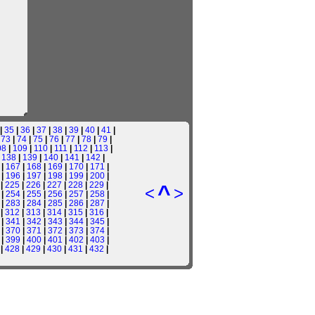
|
35
|
36
|
37
|
38
|
39
|
40
|
41
|
|
73
|
74
|
75
|
76
|
77
|
78
|
79
|
08
|
109
|
110
|
111
|
112
|
113
|
|
138
|
139
|
140
|
141
|
142
|
|
167
|
168
|
169
|
170
|
171
|
|
196
|
197
|
198
|
199
|
200
|
|
225
|
226
|
227
|
228
|
229
|
^
<
>
|
254
|
255
|
256
|
257
|
258
|
|
283
|
284
|
285
|
286
|
287
|
|
312
|
313
|
314
|
315
|
316
|
|
341
|
342
|
343
|
344
|
345
|
|
370
|
371
|
372
|
373
|
374
|
 |
399
|
400
|
401
|
402
|
403
|
|
428
|
429
|
430
|
431
|
432
|