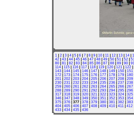
1
|
2
|
3
|
4
|
5
|
6
|
7
|
8
|
9
|
10
|
11
|
12
|
13
|
14
|
42
|
43
|
44
|
45
|
46
|
47
|
48
|
49
|
50
|
51
|
52
|
5
80
|
81
|
82
|
83
|
84
|
85
|
86
|
87
|
88
|
89
|
90
|
9
114
|
115
|
116
|
117
|
118
|
119
|
120
|
121
|
122
|
143
|
144
|
145
|
146
|
147
|
148
|
149
|
150
|
151
172
|
173
|
174
|
175
|
176
|
177
|
178
|
179
|
180
201
|
202
|
203
|
204
|
205
|
206
|
207
|
208
|
209
230
|
231
|
232
|
233
|
234
|
235
|
236
|
237
|
238
259
|
260
|
261
|
262
|
263
|
264
|
265
|
266
|
267
288
|
289
|
290
|
291
|
292
|
293
|
294
|
295
|
296
317
|
318
|
319
|
320
|
321
|
322
|
323
|
324
|
325
346
|
347
|
348
|
349
|
350
|
351
|
352
|
353
|
354
375
|
376
| 377 |
378
|
379
|
380
|
381
|
382
|
383
404
|
405
|
406
|
407
|
408
|
409
|
410
|
411
|
412
433
|
434
|
435
|
436