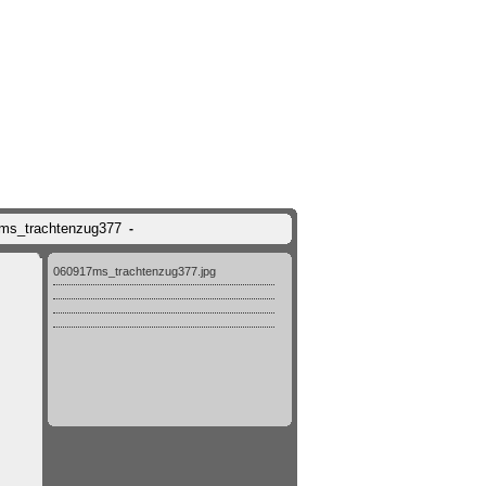
7ms_trachtenzug377
-
060917ms_trachtenzug377.jpg