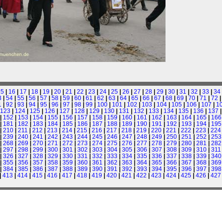
15
|
16
|
17
|
18
|
19
|
20
|
21
|
22
|
23
|
24
|
25
|
26
|
27
|
28
|
29
|
30
|
31
|
32
|
33
|
34
3
|
54
|
55
|
56
|
57
|
58
|
59
|
60
|
61
|
62
|
63
|
64
|
65
|
66
|
67
|
68
|
69
|
70
|
71
|
72
1
|
92
|
93
|
94
|
95
|
96
|
97
|
98
|
99
|
100
|
101
|
102
|
103
|
104
|
105
|
106
|
107
|
1
123
|
124
|
125
|
126
|
127
|
128
|
129
|
130
|
131
|
132
|
133
|
134
|
135
|
136
|
137
|
152
|
153
|
154
|
155
|
156
|
157
|
158
|
159
|
160
|
161
|
162
|
163
|
164
|
165
|
166
|
181
|
182
|
183
|
184
|
185
|
186
|
187
|
188
|
189
|
190
|
191
|
192
|
193
|
194
|
195
|
210
|
211
|
212
|
213
|
214
|
215
|
216
|
217
|
218
|
219
|
220
|
221
|
222
|
223
|
224
|
239
|
240
|
241
|
242
|
243
|
244
|
245
|
246
|
247
|
248
|
249
|
250
|
251
|
252
|
253
|
268
|
269
|
270
|
271
|
272
|
273
|
274
|
275
|
276
|
277
|
278
|
279
|
280
|
281
|
282
|
297
|
298
|
299
|
300
|
301
|
302
|
303
|
304
|
305
|
306
|
307
|
308
|
309
|
310
|
311
|
326
|
327
|
328
|
329
|
330
|
331
|
332
|
333
|
334
|
335
|
336
|
337
|
338
|
339
|
340
|
355
|
356
|
357
|
358
|
359
|
360
|
361
|
362
|
363
|
364
|
365
|
366
|
367
|
368
|
369
|
384
|
385
|
386
|
387
|
388
|
389
|
390
|
391
|
392
|
393
|
394
|
395
|
396
|
397
|
398
|
413
|
414
|
415
|
416
|
417
|
418
|
419
|
420
|
421
|
422
|
423
|
424
|
425
|
426
|
427