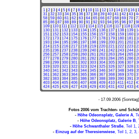
1
|
2
|
3
|
4
|
5
|
6
|
7
|
8
|
9
|
10
|
11
|
12
|
13
|
14
|
15
|
16
|
31
|
32
|
33
|
34
|
35
|
36
|
37
|
38
|
39
|
40
|
41
|
42
|
43
|
4
58
|
59
|
60
|
61
|
62
|
63
|
64
|
65
|
66
|
67
|
68
|
69
|
70
|
7
85
|
86
|
87
|
88
|
89
|
90
|
91
|
92
|
93
|
94
|
95
|
96
|
97
|
9
109
|
110
|
111
|
112
|
113
|
114
|
115
|
116
|
117
|
118
|
11
130
|
131
|
132
|
133
|
134
|
135
|
136
|
137
|
138
|
139
|
1
151
|
152
|
153
|
154
|
155
|
156
|
157
|
158
|
159
|
160
|
1
172
|
173
|
174
|
175
|
176
|
177
|
178
|
179
|
180
|
181
|
1
193
|
194
|
195
|
196
|
197
|
198
|
199
|
200
|
201
|
202
|
2
214
|
215
|
216
|
217
|
218
|
219
|
220
|
221
|
222
|
223
|
2
235
|
236
|
237
|
238
|
239
|
240
|
241
|
242
|
243
|
244
|
2
256
|
257
|
258
|
259
|
260
|
261
|
262
|
263
|
264
|
265
|
2
277
|
278
|
279
|
280
|
281
|
282
|
283
|
284
|
285
|
286
|
2
298
|
299
|
300
|
301
|
302
|
303
|
304
|
305
|
306
|
307
|
3
319
|
320
|
321
|
322
|
323
|
324
|
325
|
326
|
327
|
328
|
3
340
|
341
|
342
|
343
|
344
|
345
|
346
|
347
|
348
|
349
|
3
361
|
362
|
363
|
364
|
365
|
366
|
367
|
368
|
369
|
370
|
3
382
|
383
|
384
|
385
|
386
|
387
|
388
|
389
|
390
|
391
|
3
403
|
404
|
405
|
406
|
407
|
408
|
409
|
410
|
411
|
412
|
4
424
|
425
|
426
|
427
|
428
|
429
|
430
|
431
|
432
|
433
|
4
- 17.09.2006 (Sonntag
Fotos 2006 vom Trachten- und Sch
-
Höhe Odeonsplatz, Galerie A
, T
-
Höhe Odeonsplatz, Galerie B
, 
-
Höhe Schwanthaler Straße
, Teil
1
,
-
Einzug auf der Theresienwiese
, Teil
1
,
2
,
3
,