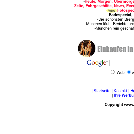
-
Heute, Morgen, Übermorge
-
Zelte, Fahrgeschäfte, News, Even
Fotospec
-
Badespecial,
-Die schönsten
Bierg
-München läuft: Berichte u
-München rein geschäf
Web
w
|
Startseite
|
Kontakt
|
H
|
Ihre
Werbu
Copyright www.