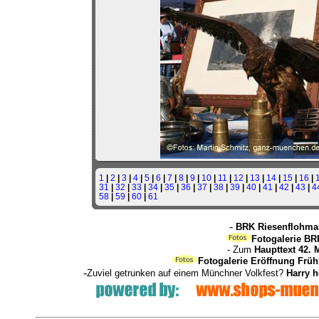
1
|
2
|
3
|
4
|
5
|
6
|
7
|
8
|
9
|
10
|
11
|
12
|
13
|
14
|
15
|
16
|
31
|
32
|
33
|
34
|
35
|
36
|
37
|
38
|
39
|
40
|
41
|
42
|
43
|
4
58
|
59
|
60
|
61
-
BRK Riesenflohmar
Fotogalerie BR
- Zum
Haupttext 42. 
Fotogalerie Eröffnung Früh
-
Zuviel getrunken auf einem Münchner Volkfest?
Harry 