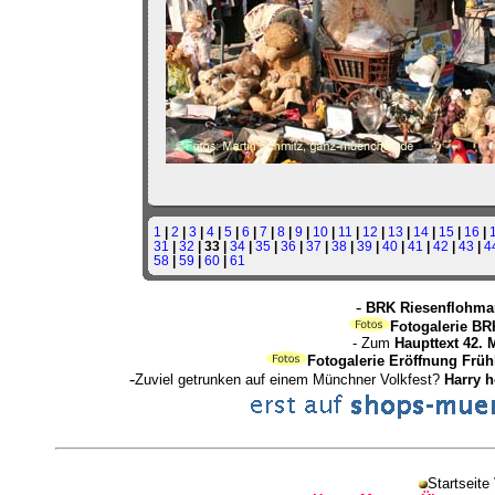
1
|
2
|
3
|
4
|
5
|
6
|
7
|
8
|
9
|
10
|
11
|
12
|
13
|
14
|
15
|
16
|
31
|
32
| 33 |
34
|
35
|
36
|
37
|
38
|
39
|
40
|
41
|
42
|
43
|
4
58
|
59
|
60
|
61
-
BRK Riesenflohmar
Fotogalerie BR
- Zum
Haupttext 42. 
Fotogalerie Eröffnung Früh
-
Zuviel getrunken auf einem Münchner Volkfest?
Harry 
Startseite