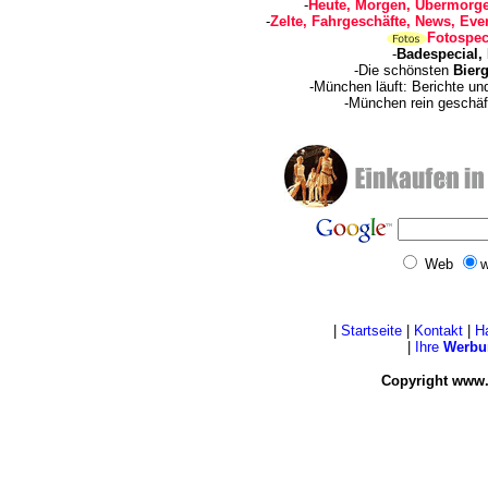
-
Heute, Morgen, Übermorge
-
Zelte, Fahrgeschäfte, News, Even
Fotospec
-
Badespecial,
-Die schönsten
Bierg
-München läuft: Berichte u
-München rein geschäf
Web
w
|
Startseite
|
Kontakt
|
H
|
Ihre
Werbu
Copyright www.