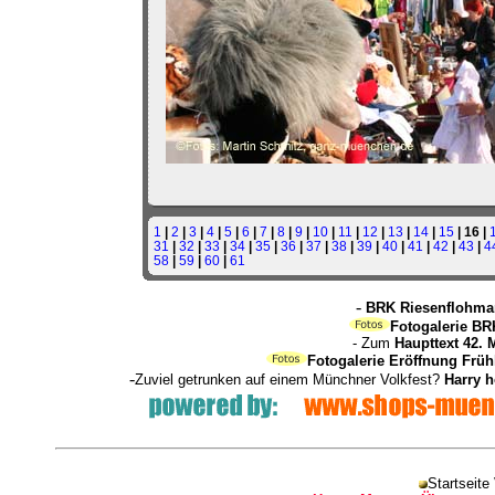
1
|
2
|
3
|
4
|
5
|
6
|
7
|
8
|
9
|
10
|
11
|
12
|
13
|
14
|
15
| 16 |
31
|
32
|
33
|
34
|
35
|
36
|
37
|
38
|
39
|
40
|
41
|
42
|
43
|
4
58
|
59
|
60
|
61
-
BRK Riesenflohmar
Fotogalerie BR
- Zum
Haupttext 42. 
Fotogalerie Eröffnung Früh
-
Zuviel getrunken auf einem Münchner Volkfest?
Harry 
Startseite