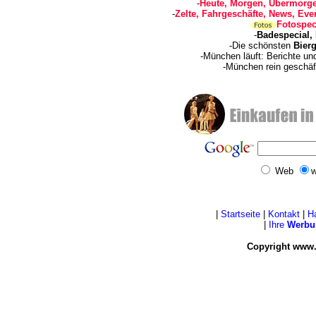
-
Heute, Morgen, Übermorge
-
Zelte, Fahrgeschäfte, News, Even
Fotospec
-
Badespecial,
-Die schönsten
Bierg
-München läuft: Berichte u
-München rein geschäf
Web
w
|
Startseite
|
Kontakt
|
H
|
Ihre
Werbu
Copyright www.