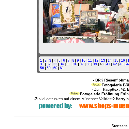
1
|
2
|
3
|
4
|
5
|
6
|
7
|
8
|
9
|
10
|
11
|
12
|
13
|
14
|
15
|
16
|
31
|
32
|
33
|
34
|
35
|
36
|
37
|
38
|
39
| 40 |
41
|
42
|
43
|
4
58
|
59
|
60
|
61
-
BRK Riesenflohmar
Fotogalerie BR
- Zum
Haupttext 42. 
Fotogalerie Eröffnung Früh
-
Zuviel getrunken auf einem Münchner Volkfest?
Harry 
Startseite