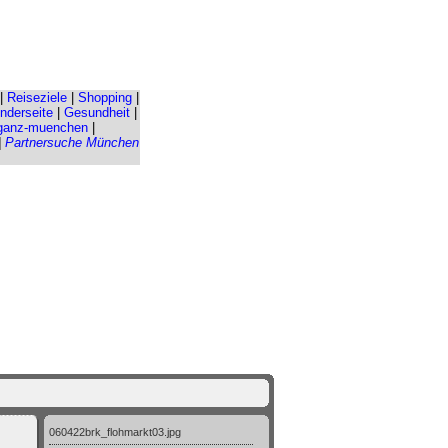
|
Reiseziele
|
Shopping
|
nderseite
|
Gesundheit
|
ganz-muenchen
|
|
Partnersuche München
060422brk_flohmarkt03.jpg