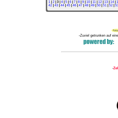
1
|
2
| 3 |
4
|
5
|
6
|
7
|
8
|
9
|
10
|
11
|
12
|
13
|
14
|
42
|
43
|
44
|
45
|
46
|
47
|
48
|
49
|
50
|
51
|
52
|
5
-
Zuviel getrunken auf ei
-
Ze