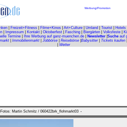
Werbung/Promotion
nken
|
Freizeit+Fitness
|
Filme+Kinos
|
Art+Culture
|
Umland
|
Tourist
|
Hotels
en
|
Impressum
|
Kontakt
|
Oktoberfest
|
Fasching
|
Biergärten
|
Volksfeste
|
Ki
uelle Termine
|
Ihre Werbung auf ganz-muenchen.de
|
Newsletter
|
Suche
auf 
markt
|
Immobilienmarkt
|
Jobbörse
|
Reisebörse
|
Babysitter
|
Tickets kaufen
|
Wetter
Fotos: Martin Schmitz / 060422brk_flohmarkt03
-