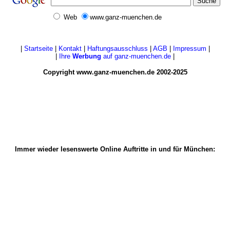
Web
www.ganz-muenchen.de
|
Startseite
|
Kontakt
|
Haftungsausschluss
|
AGB
|
Impressum
|
|
Ihre
Werbung
auf ganz-muenchen.de
|
Copyright www.ganz-muenchen.de 2002-2025
Immer wieder lesenswerte Online Auftritte in und für München:
nachrichten-muenchen.com
alle gemeinsam mit ganz-muenchen.de buchbar in der
muenchen-kombi.de
.
Die guten Geschäfte in München:
www.shops-muenchen.de
Nicht nur München:
www.ganz-deutschland.de
,
www.ganz-berlin.de