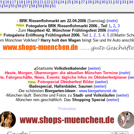
15
|
16
|
17
|
18
|
19
|
20
|
21
|
22
|
23
|
24
|
25
|
26
|
27
|
28
|
29
|
30
|
31
|
32
|
33
|
34
3
|
54
|
55
|
56
|
57
|
58
|
59
|
60
|
61
-
BRK Riesenflohmarkt am 22.04.2006
(Samstag) (
mehr
)
Fotogalerie BRK Riesenflohmarkt 2006 , Teil
1
,
2
,
3
- Zum
Haupttext 42. Münchner Frühlingsfest 2006
(
mehr
)
Fotogalerie Eröffnung Frühlingsfest 2006
, Teil
1
,
2
,
3
,
4
,
5
(©Martin Sch
nem Münchner Volkfest?
Harry holt den Wagen
bringt Sie und Ihr Auto ansch
Startseite
Volksfestkalender
(
weiter
)
-
Heute, Morgen, Übermorgen: die aktuellen München Termine
(
mehr
)
lte, Fahrgeschäfte, News, Events: tägliche Infos im Oktoberfestplaner
(
we
Fotospecial Oktoberfest Bilder
(
weiter
)
-
Badespecial, Hallenbäder, Saunen
(
weiter
)
-Die schönsten
Biergarten-Ideen
-
www.biergartenzeit.de
-München läuft: Berichte und Fotos zu
Stadt- und Volksläufen
(
weiter
)
-München rein geschäftlich: Das
Shopping Special
(
weiter
)
Promotion