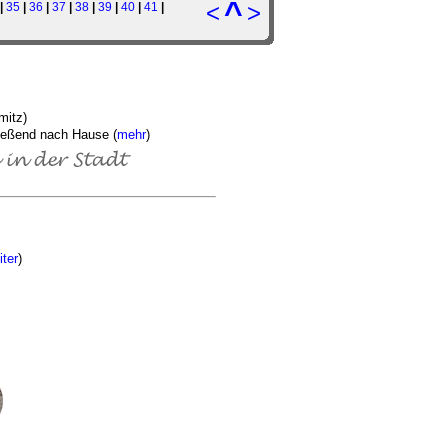
^
<
>
|
35
|
36
|
37
|
38
|
39
|
40
|
41
|
mitz)
ließend nach Hause (
mehr
)
iter
)