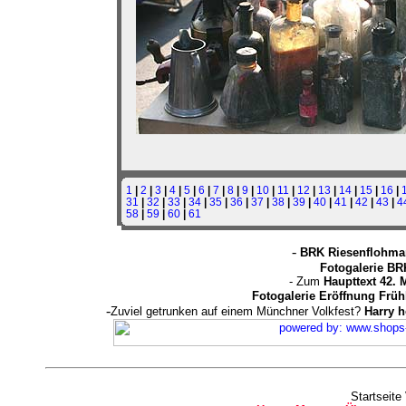
1
|
2
|
3
|
4
|
5
|
6
|
7
|
8
|
9
|
10
|
11
|
12
|
13
|
14
|
15
|
16
|
31
|
32
|
33
|
34
|
35
|
36
|
37
|
38
|
39
|
40
|
41
|
42
|
43
|
4
58
|
59
|
60
|
61
-
BRK Riesenflohmar
Fotogalerie BR
- Zum
Haupttext 42. 
Fotogalerie Eröffnung Früh
-
Zuviel getrunken auf einem Münchner Volkfest?
Harry 
Startseite