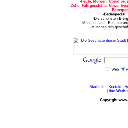
-
Heute, Morgen, Übermorge
-
Zelte, Fahrgeschäfte, News, Even
Fotospec
-
Badespecial,
-Die schönsten
Bierg
-München läuft: Berichte u
-München rein geschäf
Web
w
|
Startseite
|
Kontakt
|
H
|
Ihre
Werbu
Copyright www.