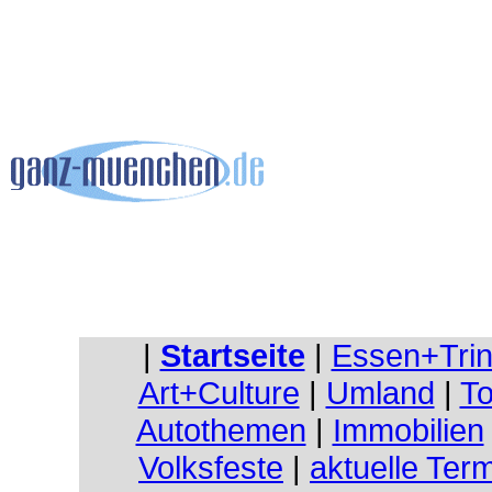
|
Startseite
|
Essen+Tri
Art+Culture
|
Umland
|
To
Autothemen
|
Immobilien
Volksfeste
|
aktuelle Ter