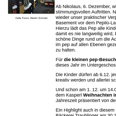
Ab Nikolaus, 6. Dezember, wi
stimmungsvollen Auftritten. 
wieder unser praktischer Ver
©alle Fotos: Martin Schmitz
Basement vor dem Pepilo-Lan
Hierzu lädt das Pep alle Kin
damit es nie langweilig wird,
schöne Dinge rund um die Adv
im pep auf allen Ebenen gezei
zu halten.
Für
die kleinen pep-Besuc
dieses Jahr im Untergescho
Die Kinder dürfen ab 6.12. je
kreativ werden und allerlei 
Und schon am 1. 12. um 14.0
dem Kasperl
Weihnachten i
Jahreszeit präsentiert von d
Ein Highlight auch in diesem
Bäckerei Traublinger am 30.1