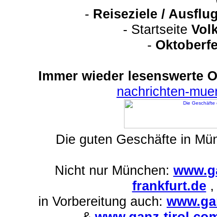
-
Reiseziele / Ausfl
-
Startseite
Vol
-
Oktoberfe
Immer wieder lesenswerte On
nachrichten-mu
Die guten Geschäfte in M
Nicht nur München:
www.ga
frankfurt.de
in Vorbereitung auch:
www.gan
&
www.ganz-tirol.co