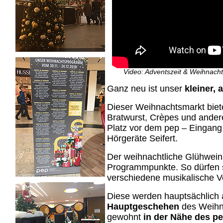
Video: Adventszeit & Weihnac
Ganz neu ist unser
kleiner,
Dieser Weihnachtsmarkt biet
Bratwurst, Crèpes und andere
Platz vor dem pep – Eingang
Hörgeräte Seifert.
Der weihnachtliche Glühwein
Programmpunkte. So dürfen s
verschiedene musikalische V
Diese werden hauptsächlich
Hauptgeschehen
des Weihn
gewohnt
in der Nähe des pe