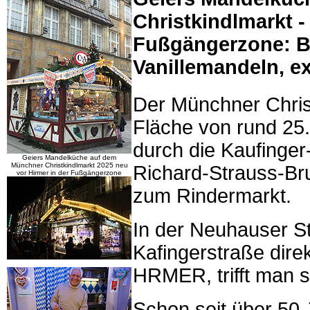
Christkindlmarkt -
Fußgängerzone: B
Vanillemandeln, e
Der Münchner Christ
Fläche von rund 25
durch die Kaufinge
Geiers Mandelküche auf dem
Münchner Christkindlmarkt 2025 neu
Richard-Strauss-Br
vor Hirmer in der Fußgängerzone
zum Rindermarkt.
In der Neuhauser S
Kafingerstraße dir
HRMER, trifft man s
Schon seit über 50 