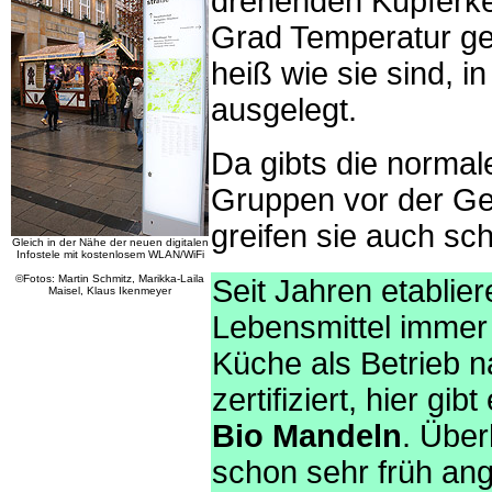
drehenden Kupferke
Grad Temperatur ge
heiß wie sie sind, 
ausgelegt.
Da gibts die normal
Gruppen vor der Ge
greifen sie auch sc
Gleich in der Nähe der neuen digitalen
Infostele mit kostenlosem WLAN/WiFi
©Fotos: Martin Schmitz, Marikka-Laila
Seit Jahren etabliere
Maisel, Klaus Ikenmeyer
Lebensmittel immer 
Küche als Betrieb 
zertifiziert, hier g
Bio Mandeln
. Übe
schon sehr früh ang