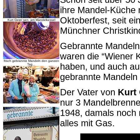
ihre Mandel-Küche 
Oktoberfest, seit e
Kurt Geier sen. am Mandelkessel
Münchner Christkin
Gebrannte Mandeln g
waren die “Wiener 
frisch gebrannte Mandeln den ganzen
haben, und auch auf
Tag...
gebrannte Mandeln 
Der Vater von
Kurt 
nur 3 Mandelbrenne
1948, damals noch m
alles mit Gas.