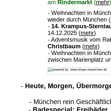
am
Rindermarkt
(
mehr
- Weihnachten in Münc
wieder durch München (
-
14. Krampus-Sternla
14.12.2025 (
mehr
)
- Adventsmusik vom Ra
Christbaum
(
mehr
)
- Weihnachten in Münc
zwischen Marienplatz u
-
Heute, Morgen, Übermorge
- München rein Geschäftli
-
Badespecial: Freibäder