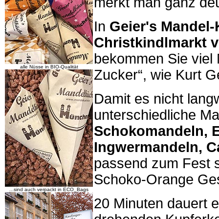
merkt man ganz deu
In
Geier's Mandel
Christkindlmarkt 
bekommen Sie viel M
alle Nüsse in BIO-Qualität
Zucker“, wie Kurt Ge
Damit es nicht lang
unterschiedliche M
Schokomandeln, 
Ingwermandeln, C
passend zum Fest s
Schoko-Orange Ge
...sind auch verpackt in ECO_Bags
20 Minuten dauert e