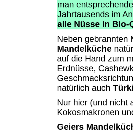
man entsprechende 
Jahrtausends im Ang
alle Nüsse in Bio-
Neben gebrannten 
Mandelküche
natü
auf die Hand zum m
Erdnüsse, Cashewke
Geschmacksrichtung
natürlich auch
Türk
Nur hier (und nicht
Kokosmakronen und 
Geiers Mandelküc