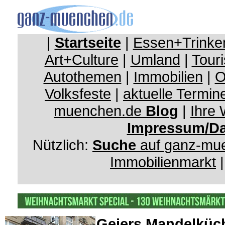
|
Startseite
|
Essen+Trinke
Art+Culture
|
Umland
|
Touri
Autothemen
|
Immobilien
|
O
Volksfeste
|
aktuelle Termin
muenchen.de
Blog
|
Ihre
Impressum/Da
Nützlich:
Suche
auf ganz-mu
Immobilienmarkt
Geiers Mandelküc