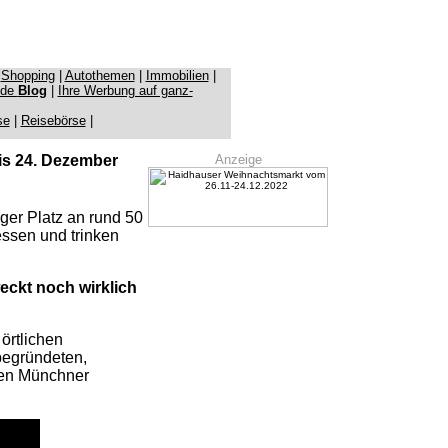
|
Shopping
|
Autothemen
|
Immobilien
|
.de
Blog
|
Ihre Werbung auf ganz-
se
|
Reisebörse
|
is 24. Dezember
Anzeige
er Platz an rund 50
essen und trinken
eckt noch wirklich
örtlichen
begründeten,
eren Münchner