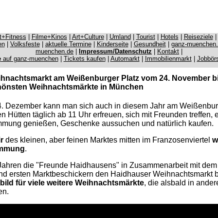
it+Fitness
|
Filme+Kinos
|
Art+Culture
|
Umland
|
Tourist
|
Hotels
|
Reiseziele
en
|
Volksfeste
|
aktuelle Termine
|
Kinderseite
|
Gesundheit
|
ganz-muenchen
muenchen.de
|
Impressum/Datenschutz
|
Kontakt
|
e
auf ganz-muenchen
|
Tickets kaufen
|
Automarkt
|
Immobilienmarkt
|
Jobbör
ihnachtsmarkt am Weißenburger Platz vom 24. November b
schönsten Weihnachtsmärkte in München
24. Dezember kann man sich auch in diesem Jahr am Weißenburg
n Hütten täglich ab 11 Uhr erfreuen, sich mit Freunden treffen, 
immung genießen, Geschenke aussuchen und natürlich kaufen.
r
des kleinen, aber feinen Marktes mitten im Franzosenviertel
w
immung
.
 Jahren die "Freunde Haidhausens" in Zusammenarbeit mit dem 
nd ersten Marktbeschickern den Haidhauser Weihnachtsmarkt 
bild für viele weitere Weihnachtsmärkte
, die alsbald in and
en.