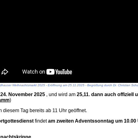
dhauser Weihnachtsmarkt 2025 - Eröffnung am 25.11.2025 - Begrüßung durch Dr. Christian Scha
m
24. November 2025
, und wird am
25,11. dann auch offiziell
ramm
)
 diesem Tag bereits ab 11 Uhr geöffnet.
ortgottesdienst
findet
am zweiten Adventssonntag um 10.00 
hnachtskrippe