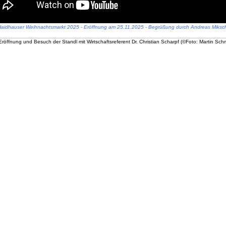
aidhauser Weihnachtsmarkt 2025 - Eröffnung am 25.11.2025 - Begrüßung durch Andreas Miksc