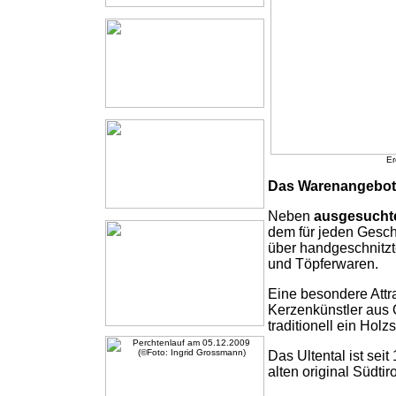
Er
Das Warenangebot
Neben
ausgesuchte
dem für jeden Gesch
über handgeschnitz
und Töpferwaren.
Eine besondere Attr
Kerzenkünstler aus 
traditionell ein Holz
Das Ultental ist se
alten original Südt