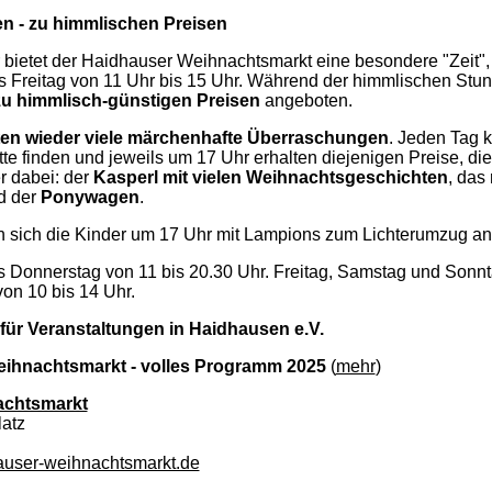
n - zu himmlischen Preisen
 bietet der Haidhauser Weihnachtsmarkt eine besondere "Zeit",
is Freitag von 11 Uhr bis 15 Uhr. Während der himmlischen St
u himmlisch-günstigen Preisen
angeboten.
ten wieder viele märchenhafte Überraschungen
. Jeden Tag 
te finden und jeweils um 17 Uhr erhalten diejenigen Preise, di
r dabei: der
Kasperl mit vielen Weihnachtsgeschichten
, das
d der
Ponywagen
.
en sich die Kinder um 17 Uhr mit Lampions zum Lichterumzug an
s Donnerstag von 11 bis 20.30 Uhr. Freitag, Samstag und Sonn
on 10 bis 14 Uhr.
 für Veranstaltungen in Haidhausen e.V.
eihnachtsmarkt - volles Programm 2025
(
mehr
)
achtsmarkt
atz
user-weihnachtsmarkt.de