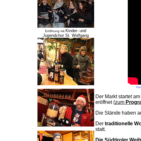
Kinder- und
Eröffnung mit
Jugendchor St. Wolfgang
Hai
Der Markt startet a
eröffnet (
zum
Prog
Die Stände haben an
Der
traditionelle W
statt.
Die Südtiroler Wei