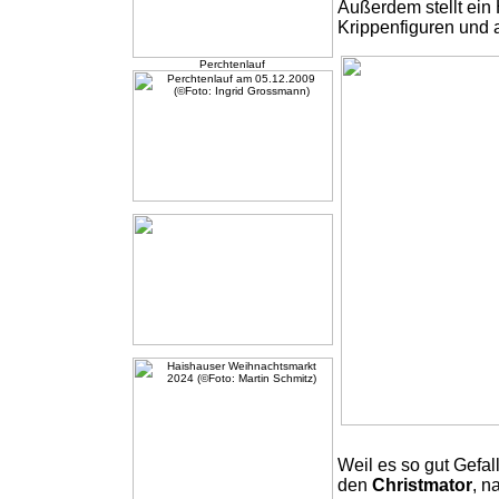
Außerdem stellt ein 
Krippenfiguren und 
Perchtenlauf
Weil es so gut Gefal
den
Christmator
, n