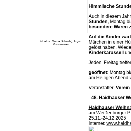
Himmlische Stunde
Auch in diesem Jahr
Stunden
, Montag b
besondere Waren z
Auf die Kinder war
©Fotos: Martin Schmitz), Ingrid
Märchen in einer Hüt
Grossmann
gelöst haben. Wiede
Kinderkarussell
un
Jeden Freitag treff
geöffnet:
Montag bi
am Heiligen Abend v
Veranstalter:
Verein
-
48. Haidhauser W
Haidhauser Weihn
am Weißenburger Pl
25.11.-24.12.2025
Internet:
www.haidha