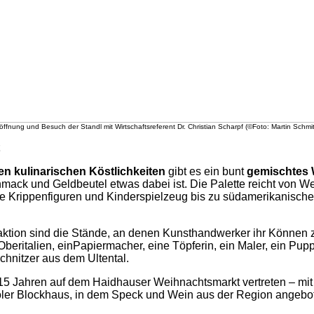
öffnung und Besuch der Standl mit Wirtschaftsreferent Dr. Christian Scharpf (©Foto: Martin Schmit
n kulinarischen Köstlichkeiten
gibt es ein bunt
gemischtes
mack und Geldbeutel etwas dabei ist. Die Palette reicht von 
te Krippenfiguren und Kinderspielzeug bis zu südamerikanisc
aktion sind die Stände, an denen Kunsthandwerker ihr Können z
Oberitalien, einPapiermacher, eine Töpferin, ein Maler, ein P
schnitzer aus dem Ultental.
it 15 Jahren auf dem Haidhauser Weihnachtsmarkt vertreten – mi
iroler Blockhaus, in dem Speck und Wein aus der Region angebo