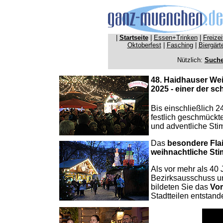
|
Startseite
|
Essen+Trinken
|
Freize
Oktoberfest
|
Fasching
|
Biergärt
Nützlich:
Such
48. Haidhauser We
2025 - einer der 
Bis einschließlich 
festlich geschmückte
und adventliche St
Das
besondere Flai
weihnachtliche St
Als vor mehr als 40
Bezirksausschuss u
bildeten Sie das
Vor
Stadtteilen entstand