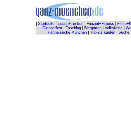
|
Startseite
|
Essen+Trinken
|
Freizeit+Fitness
|
Filme+K
Oktoberfest
|
Fasching
|
Biergärten
|
Volksfeste
|
Wah
Partnersuche München
|
Tickets kaufen
|
Suche