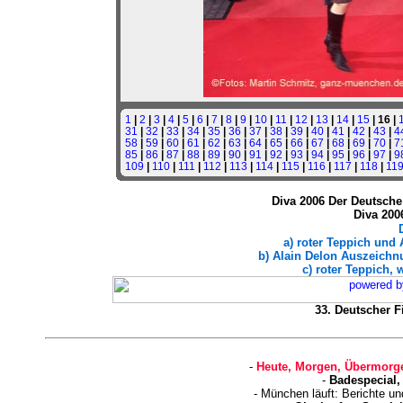
1
|
2
|
3
|
4
|
5
|
6
|
7
|
8
|
9
|
10
|
11
|
12
|
13
|
14
|
15
| 16 |
31
|
32
|
33
|
34
|
35
|
36
|
37
|
38
|
39
|
40
|
41
|
42
|
43
|
4
58
|
59
|
60
|
61
|
62
|
63
|
64
|
65
|
66
|
67
|
68
|
69
|
70
|
7
85
|
86
|
87
|
88
|
89
|
90
|
91
|
92
|
93
|
94
|
95
|
96
|
97
|
9
109
|
110
|
111
|
112
|
113
|
114
|
115
|
116
|
117
|
118
|
11
Diva 2006 Der Deutsche 
Diva 200
a) roter Teppich und
b) Alain Delon Auszeichnu
c) roter Teppich, 
33. Deutscher Fi
-
Heute, Morgen, Übermorge
-
Badespecial,
- München läuft: Berichte u