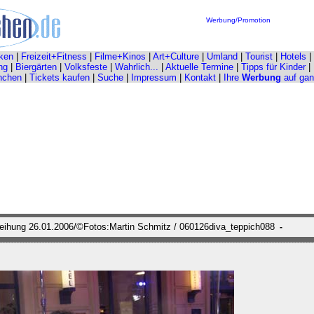
Werbung/Promotion
ken
|
Freizeit+Fitness
|
Filme+Kinos
|
Art+Culture
|
Umland
|
Tourist
|
Hotels
|
ng
|
Biergärten
|
Volksfeste
|
Wahrlich...
|
Aktuelle Termine
|
Tipps für Kinder
|
nchen
|
Tickets kaufen
|
Suche
|
Impressum
|
Kontakt
|
Ihre
Werbung
auf ga
leihung 26.01.2006/©Fotos:Martin Schmitz / 060126diva_teppich088
-