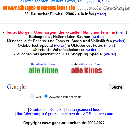
c) roter Teppich, weitere Fotos, Teil
1
,
2
,
3
,
4
,
5
.
6
.
33. Deutscher Filmball 2006 - alle Infos
(
mehr
)
-
Heute, Morgen, Übermorgen: die aktuellen München Termine
(
mehr
)
-
Badespecial, Hallenbäder, Saunen
(
weiter
)
- München läuft: Berichte und Fotos zu
Stadt- und Volksläufen
(
weiter
)
-
Oktoberfest Special
(
weiter
)
&
Oktoberfest Fotos
(
mehr
)
Startseite
Volksfestkalender
(
weiter
)
- München rein geschäftlich: Das
Shopping Special
(
weiter
)
Die aktuellen Filme
in den
Münchner Kinos
Web
www.ganz-muenchen.de
|
Startseite
|
Kontakt
|
Haftungsausschluss
|
|
Ihre
Werbung
auf ganz-muenchen.de
|
AGB
|
Impressum
|
Copyright www.ganz-muenchen.de 2002-2022 .