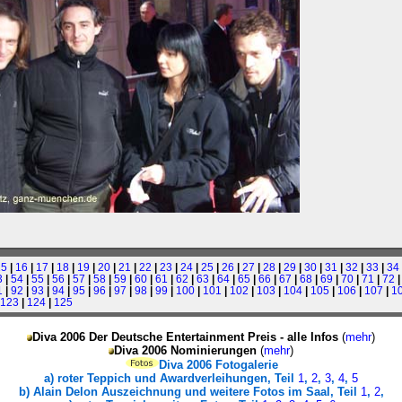
15
|
16
|
17
|
18
|
19
|
20
|
21
|
22
|
23
|
24
|
25
|
26
|
27
|
28
|
29
|
30
|
31
|
32
|
33
|
34
3
|
54
|
55
|
56
|
57
|
58
|
59
|
60
|
61
|
62
|
63
|
64
|
65
|
66
|
67
|
68
|
69
|
70
|
71
|
72
1
|
92
|
93
|
94
|
95
|
96
|
97
|
98
|
99
|
100
|
101
|
102
|
103
|
104
|
105
|
106
|
107
|
1
123
|
124
|
125
Diva 2006 Der Deutsche Entertainment Preis - alle Infos
(
mehr
)
Diva 2006
Nominierungen
(
mehr
)
Diva 2006 Fotogalerie
a) roter Teppich und Awardverleihungen, Teil
1
,
2
,
3
,
4
,
5
b) Alain Delon Auszeichnung und weitere Fotos im Saal, Teil
1
,
2
,