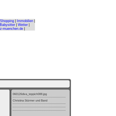
Shopping
|
Immobilien
|
Babysitter
|
Wetter
|
nz-muenchen.de
|
060126diva_teppich088.jpg
Christina Stürmer und Band