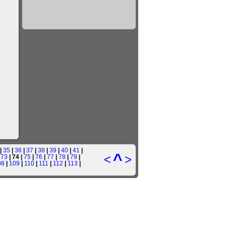
|
35
|
36
|
37
|
38
|
39
|
40
|
41
|
^
<
>
|
73
| 74 |
75
|
76
|
77
|
78
|
79
|
08
|
109
|
110
|
111
|
112
|
113
|