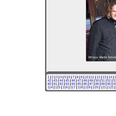
1
|
2
|
3
|
4
|
5
|
6
|
7
|
8
|
9
|
10
|
11
|
12
|
13
|
14
|
42
|
43
|
44
|
45
|
46
|
47
|
48
|
49
|
50
|
51
|
52
|
5
80
|
81
|
82
|
83
|
84
|
85
|
86
|
87
|
88
|
89
|
90
|
9
114
|
115
|
116
|
117
|
118
|
119
|
120
|
121
|
122
|