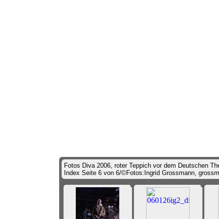
Fotos Diva 2006, roter Teppich vor dem Deutschen The
Index Seite 6 von 6/©Fotos:Ingrid Grossmann, gross