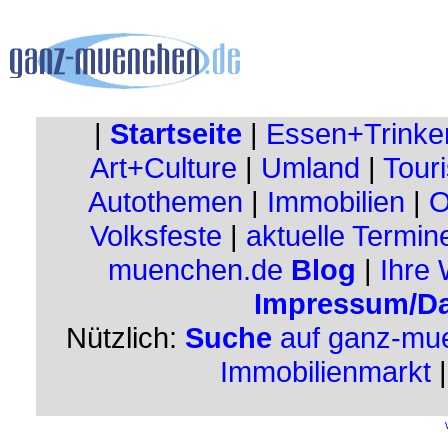
|
Startseite
|
Essen+Trinke
Art+Culture
|
Umland
|
Touri
Autothemen
|
Immobilien
|
O
Volksfeste
|
aktuelle Termin
muenchen.de
Blog
|
Ihre
Impressum/Da
Nützlich:
Suche
auf ganz-mu
Immobilienmarkt