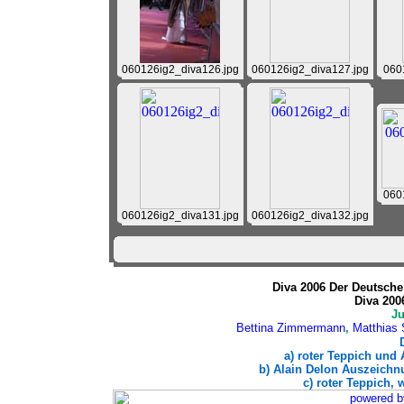
060126ig2_diva126.jpg
060126ig2_diva127.jpg
060
060
060126ig2_diva131.jpg
060126ig2_diva132.jpg
Diva 2006 Der Deutsche 
Diva 200
J
Bettina Zimmermann
,
Matthias 
a) roter Teppich und
b) Alain Delon Auszeichnu
c) roter Teppich, 