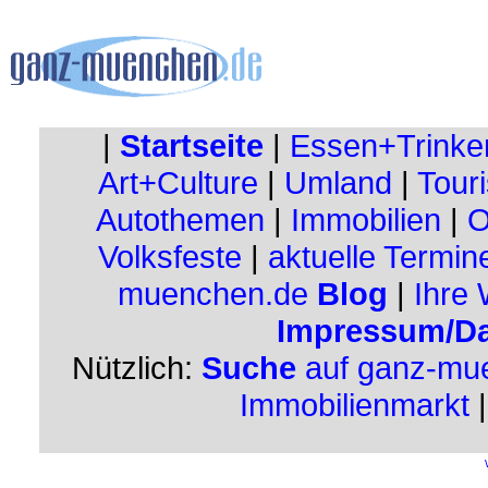
|
Startseite
|
Essen+Trinke
Art+Culture
|
Umland
|
Touri
Autothemen
|
Immobilien
|
O
Volksfeste
|
aktuelle Termin
muenchen.de
Blog
|
Ihre
Impressum/Da
Nützlich:
Suche
auf ganz-mu
Immobilienmarkt