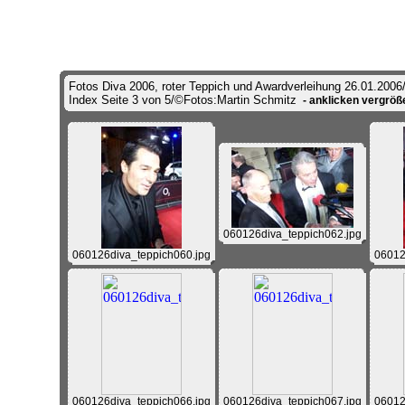
Fotos Diva 2006, roter Teppich und Awardverleihung 26.01.2006
Index Seite 3 von 5/©Fotos:Martin Schmitz
- anklicken vergröße
060126diva_teppich062.jpg
060126diva_teppich060.jpg
06012
060126diva_teppich066.jpg
060126diva_teppich067.jpg
06012