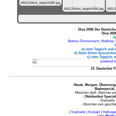
060126diva_teppich085.jpg
060126diva_teppich086.jpg
06012
Diva 2006 Der Deutsche 
Diva 200
J
Bettina Zimmermann
,
Matthias 
a) roter Teppich und
b) Alain Delon Auszeichnu
c) roter Teppich, 
33. Deutscher Fi
-
Heute, Morgen, Übermorg
-
Badespecial,
- München läuft: Berichte u
-
Oktoberfest Special
- Startseite
- München rein geschä
|
Startseite
|
Kontakt
|
Haftung
|
Ihre
Werbu