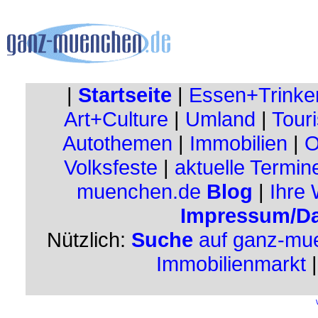
|
Startseite
|
Essen+Trinke
Art+Culture
|
Umland
|
Touri
Autothemen
|
Immobilien
|
O
Volksfeste
|
aktuelle Termin
muenchen.de
Blog
|
Ihre
Impressum/Da
Nützlich:
Suche
auf ganz-mu
Immobilienmarkt