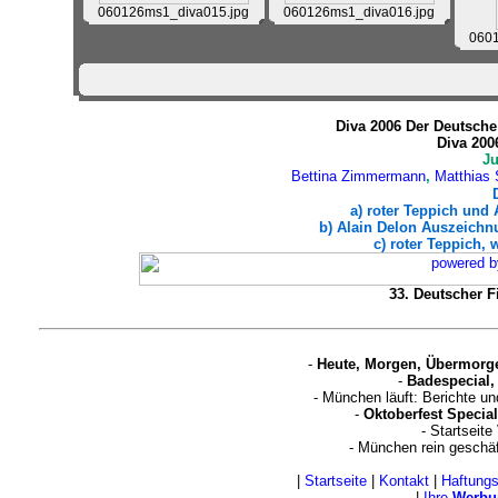
060126ms1_diva015.jpg
060126ms1_diva016.jpg
0601
Diva 2006 Der Deutsche 
Diva 200
J
Bettina Zimmermann
,
Matthias 
a) roter Teppich und
b) Alain Delon Auszeichnu
c) roter Teppich, 
33. Deutscher Fi
-
Heute, Morgen, Übermorg
-
Badespecial,
- München läuft: Berichte u
-
Oktoberfest Special
- Startseite
- München rein geschä
|
Startseite
|
Kontakt
|
Haftung
|
Ihre
Werbu