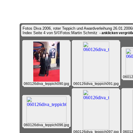
Fotos Diva 2006, roter Teppich und Awardverleihung 26.01.2006
Index Seite 4 von 5/©Fotos:Martin Schmitz
- anklicken vergröße
06012
060126diva_teppich090.jpg
060126diva_teppich091.jpg
060126diva_teppich096.jpg
060126diva_teppich097.jpg
06012