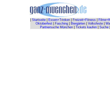
|
Startseite
|
Essen+Trinken
|
Freizeit+Fitness
|
Filme+K
Oktoberfest
|
Fasching
|
Biergärten
|
Volksfeste
|
Wah
Partnersuche München
|
Tickets kaufen
|
Suche