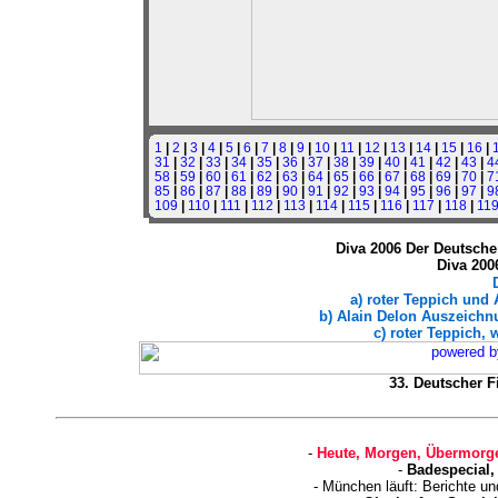
1
|
2
|
3
|
4
|
5
|
6
|
7
|
8
|
9
|
10
|
11
|
12
|
13
|
14
|
15
|
16
|
31
|
32
|
33
|
34
|
35
|
36
|
37
|
38
|
39
|
40
|
41
|
42
|
43
|
4
58
|
59
|
60
|
61
|
62
|
63
|
64
|
65
|
66
|
67
|
68
|
69
|
70
|
7
85
|
86
|
87
|
88
|
89
|
90
|
91
|
92
|
93
|
94
|
95
|
96
|
97
|
9
109
|
110
|
111
|
112
|
113
|
114
|
115
|
116
|
117
|
118
|
11
Diva 2006 Der Deutsche 
Diva 200
a) roter Teppich und
b) Alain Delon Auszeichnu
c) roter Teppich, 
33. Deutscher Fi
-
Heute, Morgen, Übermorge
-
Badespecial,
- München läuft: Berichte u