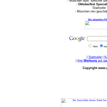
- München läuft: Berichte u
-
Oktoberfest Special
Startseite
- München rein geschä
Die aktuellen F
Web
ww
|
Startseite
|
K
|
Ihre
Werbung
auf ga
Copyright www.