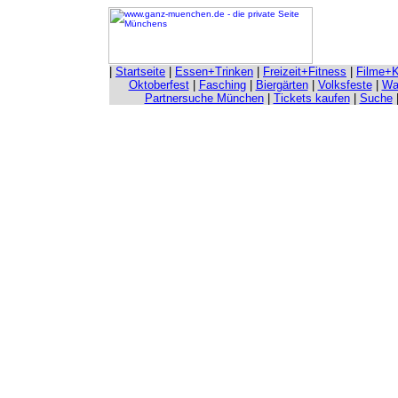
|
Startseite
|
Essen+Trinken
|
Freizeit+Fitness
|
Filme+K
Oktoberfest
|
Fasching
|
Biergärten
|
Volksfeste
|
Wah
Partnersuche München
|
Tickets kaufen
|
Suche