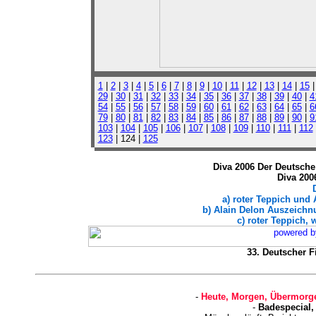
1
|
2
|
3
|
4
|
5
|
6
|
7
|
8
|
9
|
10
|
11
|
12
|
13
|
14
|
15
29
|
30
|
31
|
32
|
33
|
34
|
35
|
36
|
37
|
38
|
39
|
40
|
4
54
|
55
|
56
|
57
|
58
|
59
|
60
|
61
|
62
|
63
|
64
|
65
|
6
79
|
80
|
81
|
82
|
83
|
84
|
85
|
86
|
87
|
88
|
89
|
90
|
9
103
|
104
|
105
|
106
|
107
|
108
|
109
|
110
|
111
|
112
123
| 124 |
125
Diva 2006 Der Deutsche 
Diva 200
a) roter Teppich und
b) Alain Delon Auszeichnu
c) roter Teppich, 
33. Deutscher Fi
-
Heute, Morgen, Übermorge
-
Badespecial,