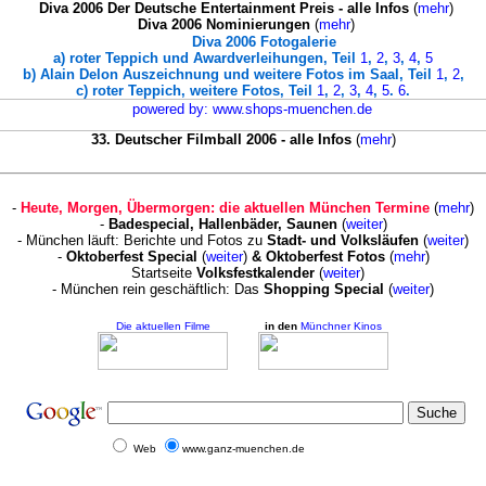
Diva 2006 Der Deutsche Entertainment Preis - alle Infos
(
mehr
)
Diva 2006
Nominierungen
(
mehr
)
Diva 2006 Fotogalerie
a) roter Teppich und Awardverleihungen, Teil
1
,
2
,
3
,
4
,
5
b) Alain Delon Auszeichnung und weitere Fotos im Saal, Teil
1
,
2
,
c) roter Teppich, weitere Fotos, Teil
1
,
2
,
3
,
4
,
5
.
6
.
33. Deutscher Filmball 2006 - alle Infos
(
mehr
)
-
Heute, Morgen, Übermorgen: die aktuellen München Termine
(
mehr
)
-
Badespecial, Hallenbäder, Saunen
(
weiter
)
- München läuft: Berichte und Fotos zu
Stadt- und Volksläufen
(
weiter
)
-
Oktoberfest Special
(
weiter
)
&
Oktoberfest Fotos
(
mehr
)
Startseite
Volksfestkalender
(
weiter
)
- München rein geschäftlich: Das
Shopping Special
(
weiter
)
Die aktuellen Filme
in den
Münchner Kinos
Web
www.ganz-muenchen.de