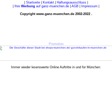
|
Startseite
|
Kontakt
|
Haftungsausschluss
|
|
Ihre
Werbung
auf ganz-muenchen.de
|
AGB
|
Impressum
|
Copyright www.ganz-muenchen.de 2002-2022 .
Promotion
Immer wieder lesenswerte Online Auftritte in und für München:
nachrichten-muenchen.com
-
alle gemeinsam mit ganz-muenchen.de buchbar in der
muenchen-kombi.de
.
Linkempfehlung:
www.shops-muenchen.de