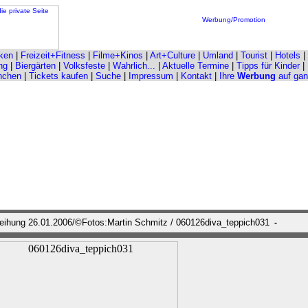
Werbung/Promotion
ken
|
Freizeit+Fitness
|
Filme+Kinos
|
Art+Culture
|
Umland
|
Tourist
|
Hotels
|
ng
|
Biergärten
|
Volksfeste
|
Wahrlich...
|
Aktuelle Termine
|
Tipps für Kinder
|
nchen
|
Tickets kaufen
|
Suche
|
Impressum
|
Kontakt
|
Ihre
Werbung
auf ga
leihung 26.01.2006/©Fotos:Martin Schmitz / 060126diva_teppich031
-