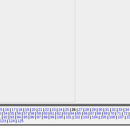
15
|
16
|
17
|
18
|
19
|
20
|
21
|
22
|
23
|
24
|
25
| 26 |
27
|
28
|
29
|
30
|
31
|
32
|
33
|
34
3
|
54
|
55
|
56
|
57
|
58
|
59
|
60
|
61
|
62
|
63
|
64
|
65
|
66
|
67
|
68
|
69
|
70
|
71
|
72
1
|
92
|
93
|
94
|
95
|
96
|
97
|
98
|
99
|
100
|
101
|
102
|
103
|
104
|
105
|
106
|
107
|
1
123
|
124
|
125