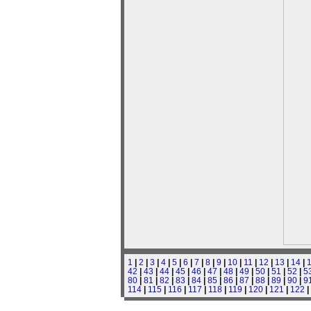
1
|
2
|
3
|
4
|
5
|
6
|
7
|
8
|
9
|
10
|
11
|
12
|
13
|
14
|
42
|
43
|
44
|
45
|
46
|
47
|
48
|
49
|
50
|
51
|
52
|
5
80
|
81
|
82
|
83
|
84
|
85
|
86
|
87
|
88
|
89
|
90
|
9
114
|
115
|
116
|
117
|
118
|
119
|
120
|
121
|
122
|