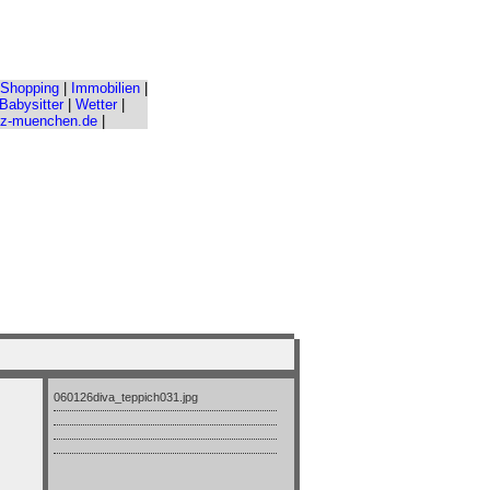
Shopping
|
Immobilien
|
Babysitter
|
Wetter
|
nz-muenchen.de
|
060126diva_teppich031.jpg