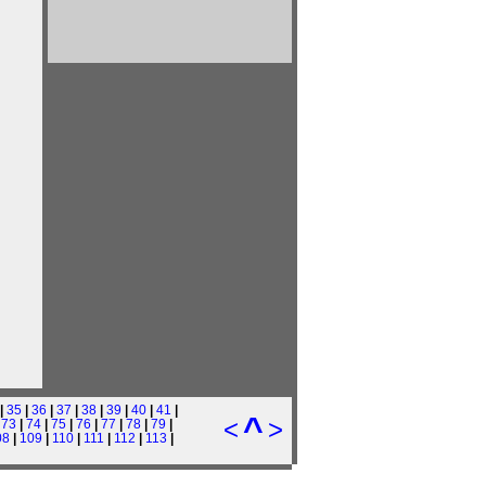
|
35
|
36
|
37
|
38
|
39
|
40
|
41
|
^
<
>
|
73
|
74
|
75
|
76
|
77
|
78
|
79
|
08
|
109
|
110
|
111
|
112
|
113
|