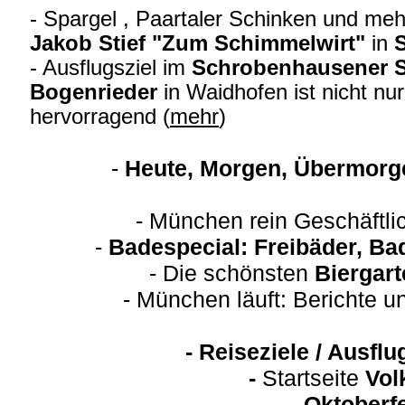
- Spargel , Paartaler Schinken und me
Jakob Stief "Zum Schimmelwirt"
in
- Ausflugsziel im
Schrobenhausener S
Bogenrieder
in Waidhofen ist nicht nur
hervorragend (
mehr
)
-
Heute, Morgen, Übermorge
- München rein Geschäftli
-
Badespecial: Freibäder, Ba
- Die schönsten
Biergart
- München läuft: Berichte 
-
Reiseziele / Ausfl
-
Startseite
Vol
-
Oktoberfe