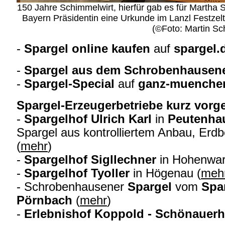
150 Jahre Schimmelwirt, hierfür gab es für Martha
Bayern Präsidentin eine Urkunde im Lanzl Festze
(©Foto: Martin Sc
-
S
pargel
online kaufen
auf
spargel.
-
Spargel aus dem Schrobenhausen
-
Spargel-Special
auf
ganz-muenche
Spargel-Erzeugerbetriebe kurz vorge
-
Spargelhof Ulrich Karl
in
Peutenha
Spargel aus kontrolliertem Anbau, Erdb
(
mehr
)
-
Spargelhof Sigllechner
in Hohenwar
-
Spargelhof Tyoller
in Högenau (
meh
-
Schrobenhausener
Spargel
vom
Spar
Pörnbach
(
mehr
)
-
Erlebnishof Koppold - Schönauerh