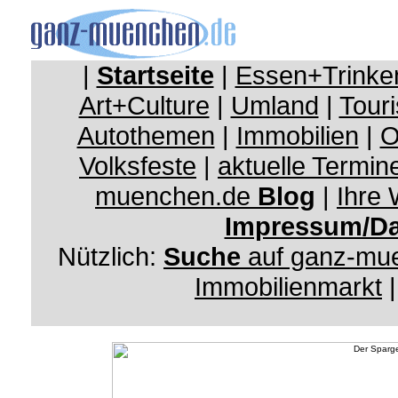
|
Startseite
|
Essen+Trinke
Art+Culture
|
Umland
|
Touri
Autothemen
|
Immobilien
|
O
Volksfeste
|
aktuelle Termin
muenchen.de
Blog
|
Ihre
Impressum/Da
Nützlich:
Suche
auf ganz-mu
Immobilienmarkt