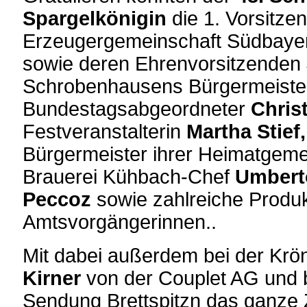
Spargelkönigin
die 1. Vorsitze
Erzeugergemeinschaft Südbay
sowie deren Ehrenvorsitzenden
Schrobenhausens Bürgermeist
Bundestagsabgeordneter
Chris
Festveranstalterin
Martha Stief
Bürgermeister ihrer Heimatgem
Brauerei Kühbach-Chef
Umberto
Peccoz
sowie zahlreiche Produ
Amtsvorgängerinnen..
Mit dabei außerdem bei der Krö
Kirner
von der Couplet AG und 
Sendung Brettspitzn das ganze Z