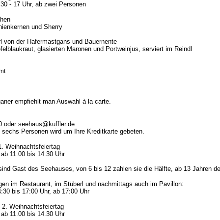
.30 - 17 Uhr, ab zwei Personen
hen
inienkernen und Sherry
 von der Hafermastgans und Bauernente
pfelblaukraut, glasierten Maronen und Portweinjus, serviert im Reindl
mt
aner empfiehlt man Auswahl à la carte.
0 oder seehaus@kuffler.de
 sechs Personen wird um Ihre Kreditkarte gebeten.
1. Weihnachtsfeiertag
ab 11.00 bis 14.30 Uhr
sind Gast des Seehauses, von 6 bis 12 zahlen sie die Hälfte, ab 13 Jahren de
gen im Restaurant, im Stüberl und nachmittags auch im Pavillon:
4:30 bis 17:00 Uhr, ab 17:00 Uhr
 2. Weihnachtsfeiertag
ab 11.00 bis 14.30 Uhr