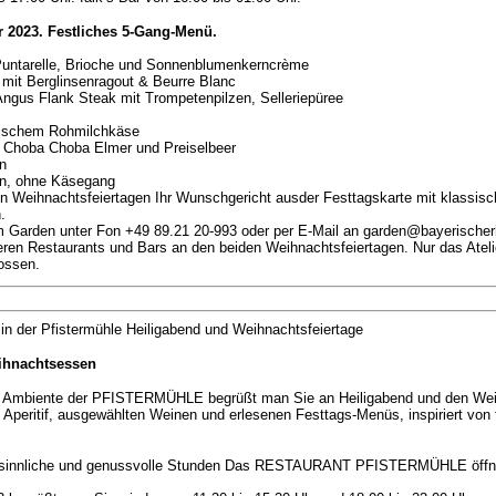
 2023. Festliches 5-Gang-Menü.
t Puntarelle, Brioche und Sonnenblumenkerncrème
mit Berglinsenragout & Beurre Blanc
Angus Flank Steak mit Trompetenpilzen, Selleriepüree
sischem Rohmilchkäse
t Choba Choba Elmer und Preiselbeer
n
on, ohne Käsegang
n Weihnachtsfeiertagen Ihr Wunschgericht ausder Festtagskarte mit klassis
.
m Garden unter Fon +49 89.21 20-993 oder per E-Mail an garden@bayerischer
ren Restaurants und Bars an den beiden Weihnachtsfeiertagen. Nur das Atelie
ossen.
der Pfistermühle Heiligabend und Weihnachtsfeiertage
eihnachtsessen
 Ambiente der PFISTERMÜHLE begrüßt man Sie an Heiligabend und den Weih
Aperitif, ausgewählten Weinen und erlesenen Festtags-Menüs, inspiriert von 
besinnliche und genussvolle Stunden Das RESTAURANT PFISTERMÜHLE öffn