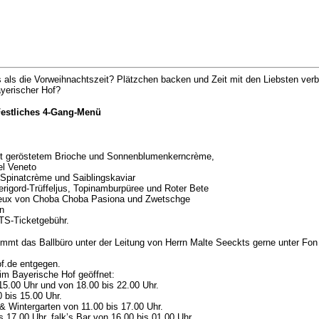
 als die Vorweihnachtszeit? Plätzchen backen und Zeit mit den Liebsten ve
ayerischer Hof?
Festliches 4-Gang-Menü
t geröstetem Brioche und Sonnenblumenkerncrème,
el Veneto
 Spinatcrème und Saiblingskaviar
erigord-Trüffeljus, Topinamburpüree und Roter Bete
emeux von Choba Choba Pasiona und Zwetschge
n
TS-Ticketgebühr.
immt das Ballbüro unter der Leitung von Herrn Malte Seeckts gerne unter Fon 
f.de entgegen.
im Bayerische Hof geöffnet:
15.00 Uhr und von 18.00 bis 22.00 Uhr.
0 bis 15.00 Uhr.
& Wintergarten von 11.00 bis 17.00 Uhr.
s 17.00 Uhr. falk’s Bar von 16.00 bis 01.00 Uhr.