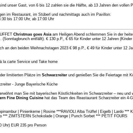
sind unser Gast, von 6 bis 12 zahlen sie die Hälfte, ab 13 Jahren den vollen P
gen im Restaurant, im Stüberl und nachmittags auch im Pavillon:
4:30 bis 17:00 Uhr, ab 17:00 Uhr
BUFFET
Christmas goes Asia
am Heiligen Abend schlemmen Sie in der heit
.
(Sonntagbrunch entfällt). € 130 p.P., € 65 für Kinder unter 12 Jahren (Kinder
h an den beiden Weihnachstagen 2023 € 98 p.P., € 49 für Kinder unter 12 Jah
à la carte Service und Take home
der limitierten Plätze im
Schwarzreiter
und genießen Sie die Feiertage mit Kö
zreiter - Junge Bayerische Küche
rwöhnt man Sie mit bayerischen Köstlichkeiten im Schwarzreiter – neu und wei
rn Fine Dining Cuisine
hat das Team des Reastaurant Scharzreiter ein 4
bur | Pinienkerne | Rosine ***RAVIOLI Alba Trüffel | Eigelb | Lardo *** K
ano *** ZIMTSTERN Schokolade | Orange | Punch Sorbet *** PETIT FOURS
0 Uhr) EUR 235 pro Person