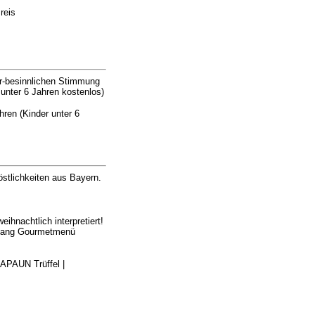
reis
er-besinnlichen Stimmung
 unter 6 Jahren kostenlos)
ren (Kinder unter 6
stlichkeiten aus Bayern.
hnachtlich interpretiert!
-Gang Gourmetmenü
APAUN Trüffel |