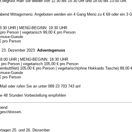
 begrüßt man Sie wieder von 11:30 bis 15:30 Uhr und 18:00 bis 23:00 Uhr.
gabend Mittagsmenü. Angeboten werden ein 4 Gang Menü zu € 69 oder ein 3
 18:30 UHR | MENÜ-BEGINN: 19:30 UHR
ro Person | vegetarisch 99,00 € pro Person
d Amuse-Gueule
€ pro Person
s 23. Dezember 2023:
Adventsgenuss
B 18:00 UHR | MENÜ-BEGINN: 18:30 UHR
pro Person | vegetarisch 105,00 € pro Person
inbuttfilet) 105,00 € pro Person | vegetarisch(ohne Hokkaido Tasche) 89,00 
d Amuse-Gueule
€ pro Person
Mail oder rufen Sie an unter 089 23 703 743 an!
ine 48 Stunden Vorbestellung empfohlen
Abend
 geschlossen.
ertagen 25. und 26. Dezember