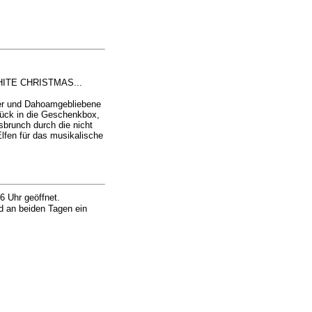
 WHITE CHRISTMAS...
hrer und Dahoamgebliebene
rück in die Geschenkbox,
sbrunch durch die nicht
Elfen für das musikalische
6 Uhr geöffnet.
d an beiden Tagen ein