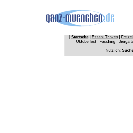
|
Startseite
|
Essen+Trinken
|
Freize
Oktoberfest
|
Fasching
|
Biergärt
Nützlich:
Such