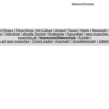
Werbung/Promotion
it+Fitness
|
Filme+Kinos
|
Art+Culture
|
Umland
|
Tourist
|
Hotels
|
Reiseziele
en
|
Volksfeste
|
aktuelle Termine
|
Kinderseite
|
Gesundheit
|
ganz-muenchen
muenchen.de
|
Impressum/Datenschutz
|
Kontakt
|
e
auf ganz-muenchen
|
Tickets kaufen
|
Automarkt
|
Immobilienmarkt
|
Jobbör