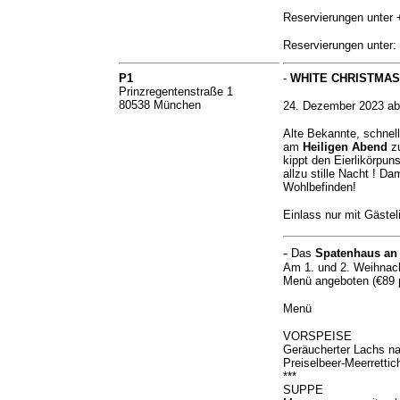
Reservierungen unter 
Reservierungen unter:
P1
-
WHITE CHRISTMAS -
Prinzregentenstraße 1
80538 München
24. Dezember 2023 ab
Alte Bekannte, schnell
am
Heiligen Abend
z
kippt den Eierlikörpu
allzu stille Nacht ! D
Wohlbefinden!
Einlass nur mit Gästel
-
Das
Spatenhaus an
Am 1. und 2. Weihnach
Menü angeboten (€89 
Menü
VORSPEISE
Geräucherter Lachs na
Preiselbeer-Meerrettic
***
SUPPE