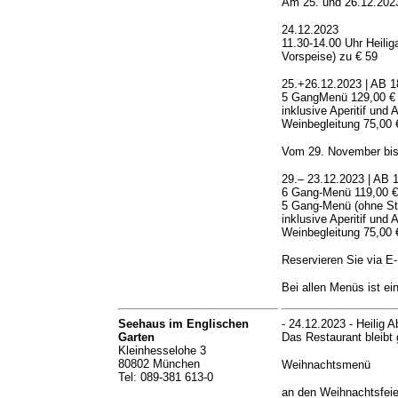
Am 25. und 26.12.2023
24.12.2023
11.30-14.00 Uhr Heili
Vorspeise) zu € 59
25.+26.12.2023 | AB
5 GangMenü 129,00 € p
inklusive Aperitif un
Weinbegleitung 75,00 
Vom 29. November bi
29.– 23.12.2023 | A
6 Gang-Menü 119,00 € 
5 Gang-Menü (ohne Ste
inklusive Aperitif un
Weinbegleitung 75,00 
Reservieren Sie via E-
Bei allen Menüs ist e
Seehaus im Englischen
- 24.12.2023 - Heilig 
Garten
Das Restaurant bleibt
Kleinhesselohe 3
80802 München
Weihnachtsmenü
Tel: 089-381 613-0
an den Weihnachtsfei