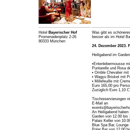
Hotel
Bayerischer Hof
Was gibt es schöneres
Promenadenplatz 2-26
besser als im Hotel B
80333 München
24. Dezember 2023. 
Heiligabend im Garden
•Entenlebermousse mi
Puntarelle und Rosa d
• Omble Chevalier mit
• Wagyu Brisket mit P
• Millefeuille mit Cr
Euro 165,00 pro Perso
Zuzüglich Euro 1,10 C
Tischreservierungen n
E-Mail an
events@bayerischerho
An Heiligabend haben 
Garden von 12.00 bis 
Palais Keller von 10.0
Blue Spa Bar, Lounge 
Polar Bar von 12.00 bi