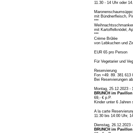
11.30 - 14 Uhr oder 14
Maronenschaumsüppc
mit Bündnerfleisch, P
***
Weihnachtsschmankerl
mit Kartoffelknödel, A
***
Crème Brûlée
von Lebkuchen und Zi
EUR 65 pro Person
Für Vegetarier und Veg
Reservierung
Fon +49. 89. 381 613 
Bei Reservierungen ab
Montag, 25.12.2023 - 
BRUNCH im Pavillon
69,- € p.P.
Kinder unter 6 Jahren 
A la carte Reservierun
11:30 bis 14:00 Uhr, 1
Dienstag, 26.12.2023 -
BRUNCH im Pavillon