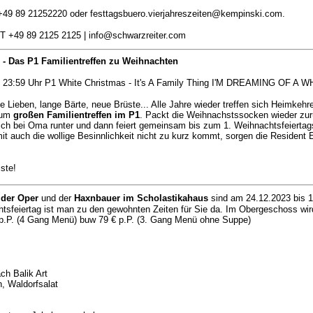
+49 89 21252220 oder festtagsbuero.vierjahreszeiten@kempinski.com.
 T +49 89 2125 2125 | info@schwarzreiter.com
 Das P1 Familientreffen zu Weihnachten
 23:59 Uhr P1 White Christmas - It's A Family Thing I'M DREAMING OF A
e Lieben, lange Bärte, neue Brüste... Alle Jahre wieder treffen sich Heimke
um
großen Familientreffen im P1
. Packt die Weihnachstssocken wieder zu
nsch bei Oma runter und dann feiert gemeinsam bis zum 1. Weihnachtsfeiertag
amit auch die wollige Besinnlichkeit nicht zu kurz kommt, sorgen die Resident 
iste!
 der Oper
und der
Haxnbauer im Scholastikahaus
sind am 24.12.2023 bis 1
tsfeiertag ist man zu den gewohnten Zeiten für Sie da. Im Obergeschoss wir
p.P. (4 Gang Menü) buw 79 € p.P. (3. Gang Menü ohne Suppe)
ch Balik Art
h, Waldorfsalat