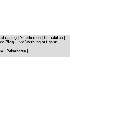
|
Shopping
|
Autothemen
|
Immobilien
|
.de
Blog
|
Ihre Werbung auf ganz-
se
|
Reisebörse
|