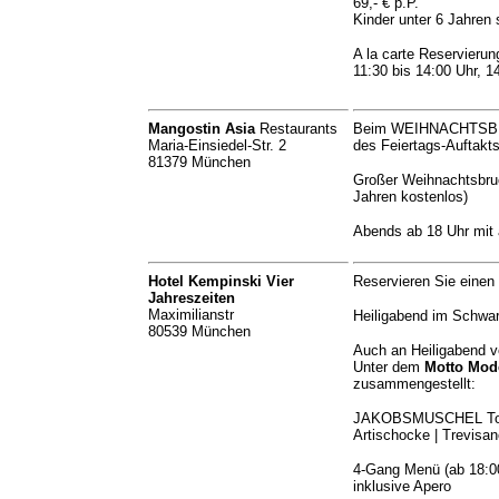
69,- € p.P.
Kinder unter 6 Jahren 
A la carte Reservierun
11:30 bis 14:00 Uhr, 1
Mangostin Asia
Restaurants
Beim WEIHNACHTS
Maria-Einsiedel-Str. 2
des Feiertags-Auftakts
81379 München
Großer Weihnachtsbruc
Jahren kostenlos)
Abends ab 18 Uhr mit 
Hotel Kempinski Vier
Reservieren Sie einen 
Jahreszeiten
Maximilianstr
Heiligabend im Schwar
80539 München
Auch an Heiligabend ve
Unter dem
Motto Mode
zusammengestellt:
JAKOBSMUSCHEL Topinam
Artischocke | Trevis
4-Gang Menü (ab 18:0
inklusive Apero