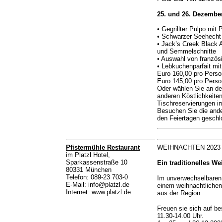
25. und 26. Dezember
• Gegrillter Pulpo mi
• Schwarzer Seehecht 
• Jack’s Creek Black 
und Semmelschnitte
• Auswahl von franzö
• Lebkuchenparfait mi
Euro 160,00 pro Perso
Euro 145,00 pro Pers
Oder wählen Sie an de
anderen Köstlichkeiten
Tischreservierungen i
Besuchen Sie die ande
den Feiertagen geschl
Pfistermühle Restaurant
WEIHNACHTEN 2023 in 
im Platzl Hotel,
Sparkassenstraße 10
Ein traditionelles W
80331 München
Telefon: 089-23 703-0
Im unverwechselbaren
E-Mail: info@platzl.de
einem weihnachtlichen 
Internet:
www.platzl.de
aus der Region.
Freuen sie sich auf 
11.30-14.00 Uhr.