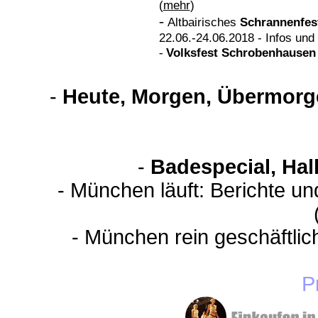
(
mehr
)
-
Altbairisches
Schrannenfes
22.06.-24.06.2018 - Infos un
Volksfest
Schrobenhausen
-
-
Heute, Morgen, Übermorge
-
Badespecial, Hal
- München läuft: Berichte u
- München rein geschäftli
P