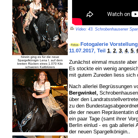
Video: 43. Schrobenhausener Sparg
Fotogalerie Vorstellung
11.07.2017, Teil
1
,
2
,
3
,
4
,
5
,
hinein ging es für die neue
Spargelkönigin Lena I. auf dem
Zunächst einmal musste aber
breiten Rücken eines 1.070 Kilo
schweren Kaltblüters
Es stockte ein wenig angesich
mit gutem Zureden liess sich
Nach allerlei Begrüssungen 
Bergwinkel,
Schrobenhausens
über den Landratsstellvertret
zu den Bundestagsabgeordne
die der neuen Repräsentatin 
ein paar Tage (samt ihrer Vor
Berlin einlud - es gab allerle
der neuen Spargelkönigin..