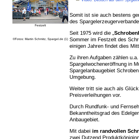
Somit ist sie auch bestens ge
des Spargelerzeugerverbande
Festzelt
Seit 1975 wird die „
Schrobenh
Sommer im Festzelt des Schro
©Fotos: Martin Schmitz, Spargel.de (1)
einigen Jahren findet dies Mitte
Zu ihren Aufgaben zählen u.a. 
Spargelwocheneröffnung in Mü
Spargelanbaugebiet Schrobenh
Umgebung.
Weiter tritt sie auch als Glü
Preisverleihungen vor.
Durch Rundfunk- und Fernsehau
Bekanntheitsgrad des Edelg
Anbaugebiet.
Mit dabei
im randvollen Schr
zwei Dutzend Produktköniginne