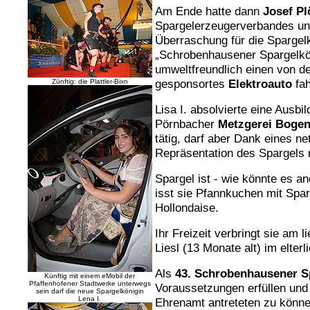
Am Ende hatte dann
Josef Pl
Spargelerzeugerverbandes und
Überraschung für die Spargelkö
„Schrobenhausener Spargelkön
umweltfreundlich einen von d
gesponsortes
Elektroauto
fah
Zünftig: die Plattler-Bixn
Lisa I. absolvierte eine Ausbi
Pörnbacher
Metzgerei Bogen
tätig, darf aber Dank eines ne
Repräsentation des Spargel
Spargel ist - wie könnte es an
isst sie Pfannkuchen mit Spar
Hollondaise.
Ihr Freizeit verbringt sie am 
Liesl (13 Monate alt) im elterl
Als
43. Schrobenhausener S
Künftig mit einem eMobil der
Pfaffenhofener Stadtwerke unterwegs
Voraussetzungen erfüllen und
sein darf die neue Spargelkönigin
Lena I.
Ehrenamt antreteten zu könne