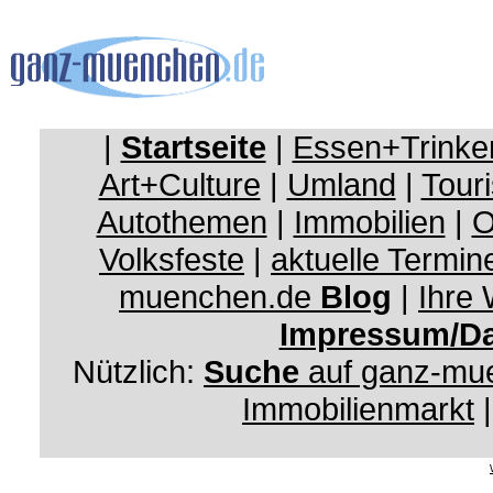
|
Startseite
|
Essen+Trinke
Art+Culture
|
Umland
|
Touri
Autothemen
|
Immobilien
|
O
Volksfeste
|
aktuelle Termin
muenchen.de
Blog
|
Ihre
Impressum/Da
Nützlich:
Suche
auf ganz-mu
Immobilienmarkt