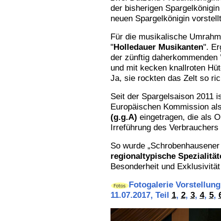
der bisherigen Spargelkönigin
neuen Spargelkönigin vorstell
Für die musikalische Umrah
"
Holledauer Musikanten
". E
der zünftig daherkommenden
und mit kecken knallroten Hü
Ja, sie rockten das Zelt so ric
Seit der Spargelsaison 2011 i
Europäischen Kommission al
(g.g.A)
eingetragen, die als 
Irreführung des Verbrauchers 
So wurde „Schrobenhausener 
regionaltypische Spezialitä
Besonderheit und Exklusivität
Fotogalerie Vorstellung
11.07.2017, Teil
1
,
2
,
3
,
4
,
5
,