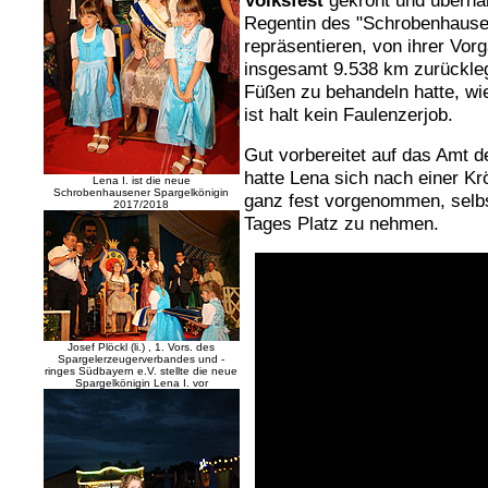
Volksfest
gekrönt und übernah
Regentin des "Schrobenhausen
repräsentieren, von ihrer Vor
insgesamt 9.538 km zurückleg
Füßen zu behandeln hatte, wie
ist halt kein Faulenzerjob.
Gut vorbereitet auf das Amt d
hatte Lena sich nach einer Kr
Lena I. ist die neue
Schrobenhausener Spargelkönigin
ganz fest vorgenommen, selbst
2017/2018
Tages Platz zu nehmen.
Josef Plöckl (li.) , 1. Vors. des
Spargelerzeugerverbandes und -
ringes Südbayern e.V. stellte die neue
Spargelkönigin Lena I. vor