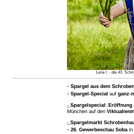
Lena I. - die 43. Sch
-
Spargel aus dem Schrobe
-
Spargel-Special
auf
ganz-
-
Spargelspecial
:
Eröffnung 
München auf den
Viktualien
-
Spargelmarkt
Schrobenha
-
26. Gewerbeschau Soba
i