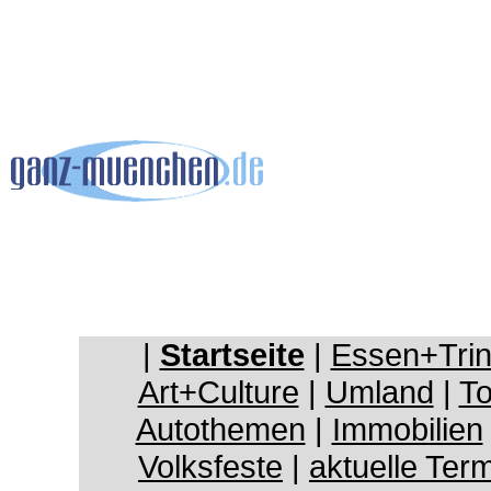
|
Startseite
|
Essen+Tri
Art+Culture
|
Umland
|
To
Autothemen
|
Immobilien
Volksfeste
|
aktuelle Ter