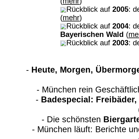
(
mehr
)
Rückblick auf
2005
: d
(
mehr
)
Rückblick auf
2004
: d
Bayerischen Wald
(
me
Rückblick auf
2003
: d
-
Heute, Morgen, Übermorge
- München rein Geschäftli
-
Badespecial: Freibäder
- Die schönsten
Biergart
- München läuft: Berichte u