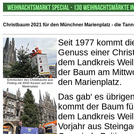
Christbaum 2021 für den Münchner Marienplatz - die Tan
Seit 1977 kommt di
Genuss einer Chri
dem Landkreis Weil
der Baum am Mittwo
den Marienplatz.
Schmücken des Christbaums aus
Peiting mit 3000 Kerzen auf dem
Marienplatz
Das gab‘ es übrigen
kommt der Baum für
dem Landkreis Wei
Vorjahr aus Steing