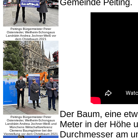
Gemeinde Peiting.
Peitings Bürgermeister Peter
Ostenrieder, Weilheim-Schongaus
Landrätin Andrea Jochner-Weiß vor
dem Christbaum 2021
Der Baum, eine etw
Peitings Bürgermeister Peter
Ostenrieder, Weilheim-Schongaus
Meter in der Höhe 
Landrätin Andrea Jochner-Weiß und
Münchens Wirtschaftsreferenz
Clemens Baumgärtner bei der
Durchmesser am unt
Viorstellung vor dem Christbaum 2021