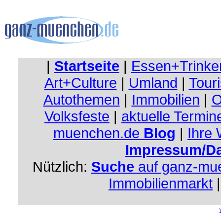
|
Startseite
|
Essen+Trinke
Art+Culture
|
Umland
|
Touri
Autothemen
|
Immobilien
|
O
Volksfeste
|
aktuelle Termin
muenchen.de
Blog
|
Ihre
Impressum/Da
Nützlich:
Suche
auf ganz-mu
Immobilienmarkt