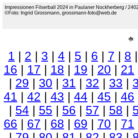
Impressionen Filserball 2024 in Paulaner Nockherberg / 2402
©Foto: Ingrid Grossmann, grossmann-foto@web.de
1
|
2
|
3
|
4
|
5
|
6
|
7
|
8
16
|
17
|
18
|
19
|
20
|
21
|
29
|
30
|
31
|
32
|
33
|
41
|
42
|
43
|
44
|
45
|
46
|
54
|
55
|
56
|
57
|
58
|
66
|
67
|
68
|
69
|
70
|
71
|
79
|
80
|
81
|
82
|
83
|