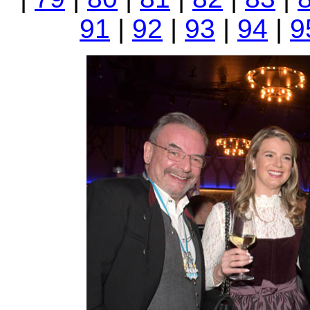
91
|
92
|
93
|
94
|
9