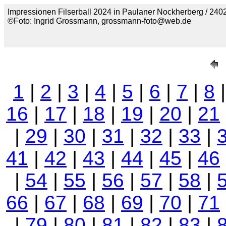
Impressionen Filserball 2024 in Paulaner Nockherberg / 2402
©Foto: Ingrid Grossmann, grossmann-foto@web.de
1
|
2
|
3
|
4
|
5
|
6
|
7
|
8
16
|
17
|
18
|
19
|
20
|
21
|
29
|
30
|
31
|
32
|
33
|
41
|
42
|
43
|
44
|
45
|
46
|
54
|
55
|
56
|
57
|
58
|
66
|
67
|
68
|
69
|
70
|
71
|
79
|
80
|
81
|
82
|
83
|