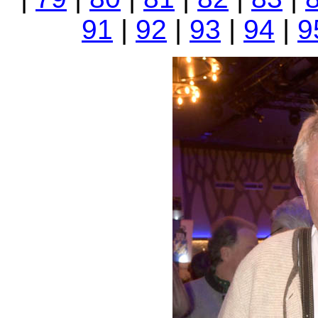
91
|
92
|
93
|
94
|
9