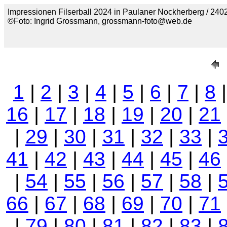
Impressionen Filserball 2024 in Paulaner Nockherberg / 2402
©Foto: Ingrid Grossmann, grossmann-foto@web.de
1
|
2
|
3
|
4
|
5
|
6
|
7
|
8
16
|
17
|
18
|
19
|
20
|
21
|
29
|
30
|
31
|
32
|
33
|
41
|
42
|
43
|
44
|
45
|
46
|
54
|
55
|
56
|
57
|
58
|
66
|
67
|
68
|
69
|
70
|
71
|
79
|
80
|
81
|
82
|
83
|