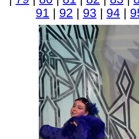
91
|
92
|
93
|
94
|
9