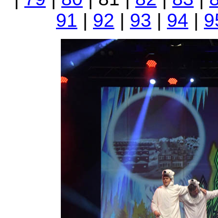
91
|
92
|
93
|
94
|
9