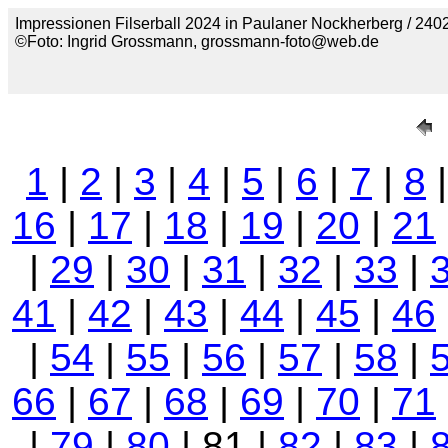
Impressionen Filserball 2024 in Paulaner Nockherberg / 2402
©Foto: Ingrid Grossmann, grossmann-foto@web.de
1
|
2
|
3
|
4
|
5
|
6
|
7
|
8
16
|
17
|
18
|
19
|
20
|
21
|
29
|
30
|
31
|
32
|
33
|
41
|
42
|
43
|
44
|
45
|
46
|
54
|
55
|
56
|
57
|
58
|
66
|
67
|
68
|
69
|
70
|
71
|
79
|
80
| 81 |
82
|
83
|