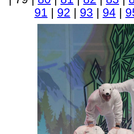
91
|
92
|
93
|
94
|
9