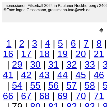
Impressionen Filserball 2024 in Paulaner Nockherberg / 2402
©Foto: Ingrid Grossmann, grossmann-foto@web.de
1
|
2
|
3
|
4
|
5
|
6
|
7
|
8
16
|
17
|
18
|
19
|
20
|
21
|
29
|
30
|
31
|
32
|
33
|
41
|
42
|
43
|
44
|
45
|
46
|
54
|
55
|
56
|
57
|
58
|
66
|
67
|
68
|
69
|
70
|
71
| 79 |
80
|
81
|
82
|
83
|