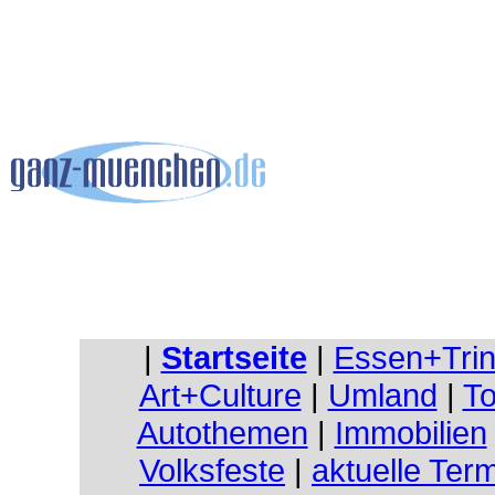
|
Startseite
|
Essen+Tri
Art+Culture
|
Umland
|
To
Autothemen
|
Immobilien
Volksfeste
|
aktuelle Ter