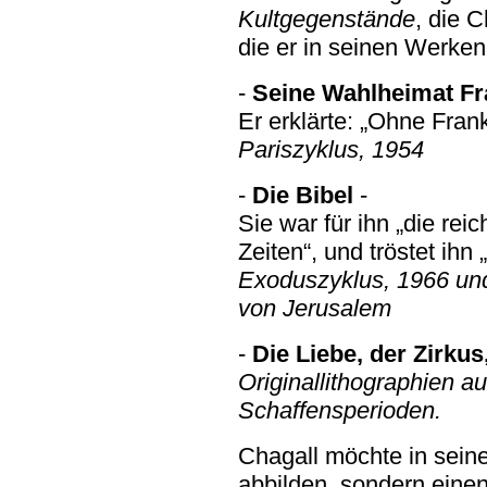
Kultgegenstände
, die 
die er in seinen Werken
-
Seine Wahlheimat Fr
Er erklärte: „Ohne Frank
Pariszyklus, 1954
-
Die Bibel
-
Sie war für ihn „die rei
Zeiten“, und tröstet ihn 
Exoduszyklus, 1966 und
von Jerusalem
-
Die Liebe, der Zirku
Originallithographien a
Schaffensperioden.
Chagall möchte in seine
abbilden, sondern eine