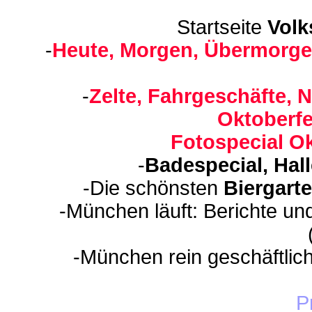
Startseite
Volk
-
Heute, Morgen, Übermorge
-
Zelte, Fahrgeschäfte, N
Oktoberfe
Fotospecial Ok
-
Badespecial, Hal
-Die schönsten
Biergart
-München läuft: Berichte un
-München rein geschäftlic
P