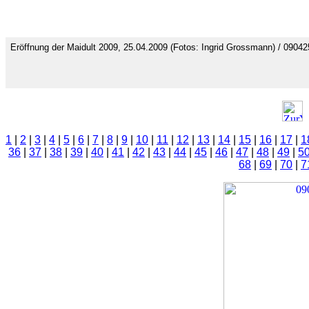
Eröffnung der Maidult 2009, 25.04.2009 (Fotos: Ingrid Grossmann) / 0904
1
|
2
|
3
|
4
|
5
|
6
|
7
|
8
|
9
|
10
|
11
|
12
|
13
|
14
|
15
|
16
|
17
|
1
36
|
37
|
38
|
39
|
40
|
41
|
42
|
43
|
44
|
45
|
46
|
47
|
48
|
49
|
5
68
|
69
|
70
|
7