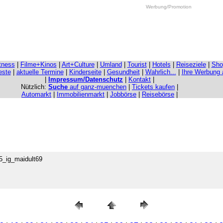
Werbung/Promotion
itness
|
Filme+Kinos
|
Art+Culture
|
Umland
|
Tourist
|
Hotels
|
Reiseziele
|
Sho
este
|
aktuelle Termine
|
Kinderseite
|
Gesundheit
|
Wahrlich...
|
Ihre Werbung
|
Impressum/Datenschutz
|
Kontakt
|
Nützlich:
Suche
auf ganz-muenchen
|
Tickets kaufen
|
Automarkt
|
Immobilienmarkt
|
Jobbörse
|
Reisebörse
|
25_ig_maidult69