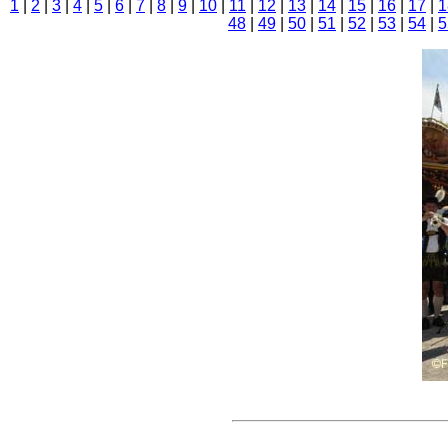
1
|
2
|
3
|
4
|
5
|
6
|
7
|
8
|
9
|
10
|
11
|
12
|
13
|
14
|
15
|
16
|
17
|
1
48
|
49
|
50
|
51
|
52
|
53
|
54
|
5