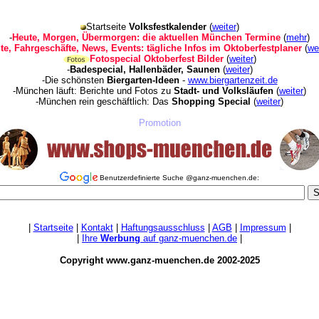
Startseite
Volksfestkalender
(
weiter
)
-
Heute, Morgen, Übermorgen: die aktuellen München Termine
(
mehr
)
lte, Fahrgeschäfte, News, Events: tägliche Infos im Oktoberfestplaner
(
we
Fotospecial Oktoberfest Bilder
(
weiter
)
-
Badespecial, Hallenbäder, Saunen
(
weiter
)
-Die schönsten
Biergarten-Ideen
-
www.biergartenzeit.de
-München läuft: Berichte und Fotos zu
Stadt- und Volksläufen
(
weiter
)
-München rein geschäftlich: Das
Shopping Special
(
weiter
)
Promotion
Benutzerdefinierte Suche @ganz-muenchen.de:
|
Startseite
|
Kontakt
|
Haftungsausschluss
|
AGB
|
Impressum
|
|
Ihre
Werbung
auf ganz-muenchen.de
|
Copyright www.ganz-muenchen.de 2002-2025