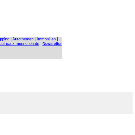
pping
|
Autothemen
|
Immobilien
|
 auf ganz-muenchen.de
|
Newsletter