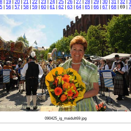
8
|
19
|
20
|
21
|
22
|
23
|
24
|
25
|
26
|
27
|
28
|
29
|
30
|
31
|
32
|
5
|
56
|
57
|
58
|
59
|
60
|
61
|
62
|
63
|
64
|
65
|
66
|
67
|
68
| 69 |
090425_ig_maidult69.jpg