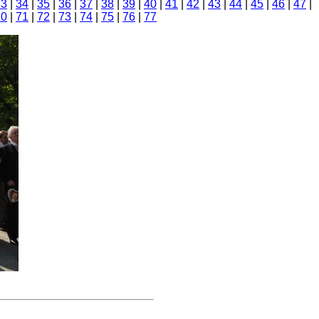
33
|
34
|
35
|
36
|
37
|
38
|
39
|
40
|
41
|
42
|
43
|
44
|
45
|
46
|
47
|
70
|
71
|
72
|
73
|
74
|
75
|
76
|
77