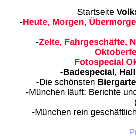
Startseite
Volk
-
Heute, Morgen, Übermorge
-
Zelte, Fahrgeschäfte, N
Oktoberfe
Fotospecial Ok
-
Badespecial, Hal
-Die schönsten
Biergart
-München läuft: Berichte un
-München rein geschäftlic
P