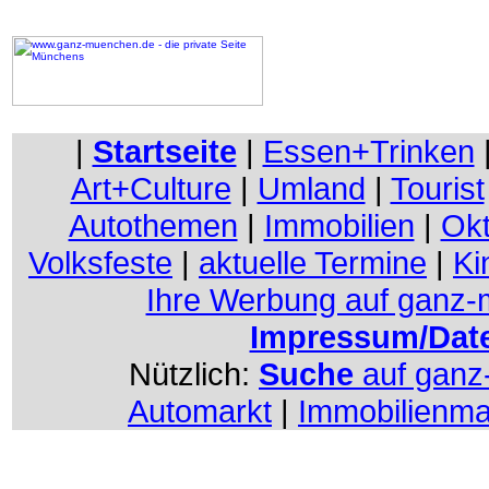
|
Startseite
|
Essen+Trinken
Art+Culture
|
Umland
|
Tourist
Autothemen
|
Immobilien
|
Okt
Volksfeste
|
aktuelle Termine
|
Ki
Ihre Werbung auf ganz
Impressum/Dat
Nützlich:
Suche
auf gan
Automarkt
|
Immobilienma