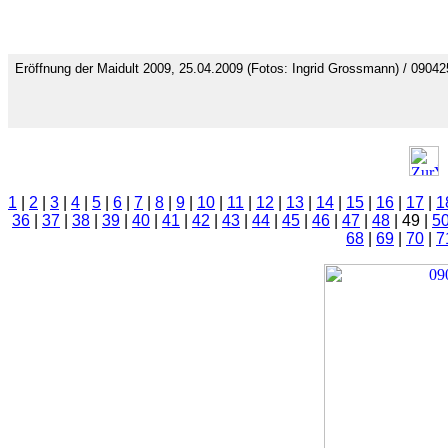
Eröffnung der Maidult 2009, 25.04.2009 (Fotos: Ingrid Grossmann) / 0904
1
|
2
|
3
|
4
|
5
|
6
|
7
|
8
|
9
|
10
|
11
|
12
|
13
|
14
|
15
|
16
|
17
|
1
36
|
37
|
38
|
39
|
40
|
41
|
42
|
43
|
44
|
45
|
46
|
47
|
48
| 49 |
5
68
|
69
|
70
|
7