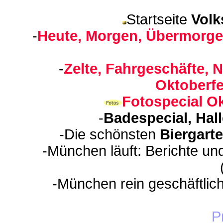
Startseite
Volk
-
Heute, Morgen, Übermorge
-
Zelte, Fahrgeschäfte, N
Oktoberfe
Fotospecial Ok
-
Badespecial, Hal
-Die schönsten
Biergart
-München läuft: Berichte un
-München rein geschäftlic
P