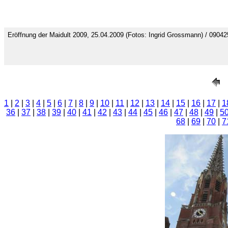
Eröffnung der Maidult 2009, 25.04.2009 (Fotos: Ingrid Grossmann) / 0904
1
|
2
|
3
|
4
|
5
|
6
|
7
|
8
|
9
|
10
|
11
|
12
|
13
|
14
|
15
|
16
|
17
|
1
36
|
37
|
38
|
39
|
40
|
41
|
42
|
43
|
44
|
45
|
46
|
47
|
48
|
49
|
5
68
|
69
|
70
|
7