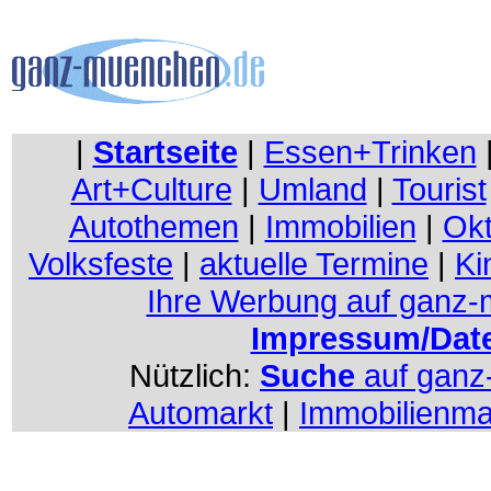
|
Startseite
|
Essen+Trinken
Art+Culture
|
Umland
|
Tourist
Autothemen
|
Immobilien
|
Okt
Volksfeste
|
aktuelle Termine
|
Ki
Ihre Werbung auf ganz
Impressum/Dat
Nützlich:
Suche
auf gan
Automarkt
|
Immobilienma