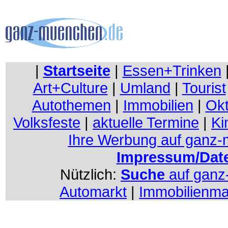
|
Startseite
|
Essen+Trinken
Art+Culture
|
Umland
|
Tourist
Autothemen
|
Immobilien
|
Okt
Volksfeste
|
aktuelle Termine
|
Ki
Ihre Werbung auf ganz
Impressum/Dat
Nützlich:
Suche
auf gan
Automarkt
|
Immobilienma