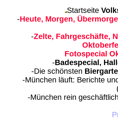
Startseite
Volk
-
Heute, Morgen, Übermorge
-
Zelte, Fahrgeschäfte, N
Oktoberfe
Fotospecial Ok
-
Badespecial, Hal
-Die schönsten
Biergart
-München läuft: Berichte un
-München rein geschäftlic
P