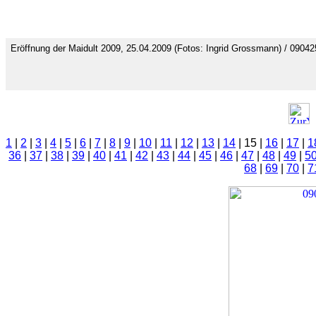
Eröffnung der Maidult 2009, 25.04.2009 (Fotos: Ingrid Grossmann) / 0904
1
|
2
|
3
|
4
|
5
|
6
|
7
|
8
|
9
|
10
|
11
|
12
|
13
|
14
| 15 |
16
|
17
|
1
36
|
37
|
38
|
39
|
40
|
41
|
42
|
43
|
44
|
45
|
46
|
47
|
48
|
49
|
5
68
|
69
|
70
|
7