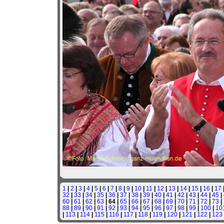
1
|
2
|
3
|
4
|
5
|
6
|
7
|
8
|
9
|
10
|
11
|
12
|
13
|
14
|
15
|
16
|
17
32
|
33
|
34
|
35
|
36
|
37
|
38
|
39
|
40
|
41
|
42
|
43
|
44
|
45
|
60
|
61
|
62
|
63
| 64 |
65
|
66
|
67
|
68
|
69
|
70
|
71
|
72
|
73
|
88
|
89
|
90
|
91
|
92
|
93
|
94
|
95
|
96
|
97
|
98
|
99
|
100
|
10
|
113
|
114
|
115
|
116
|
117
|
118
|
119
|
120
|
121
|
122
|
123